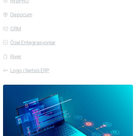
mrpPRO
Depocum
CRM
Özel Entegrasyonlar
River
Logo / Netsis ERP