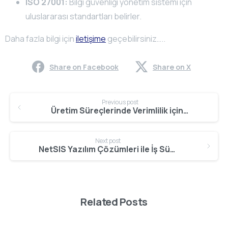
ISO 27001:
Bilgi güvenliği yönetim sistemi için
uluslararası standartları belirler.
Daha fazla bilgi için
iletişime
geçebilirsiniz…..
Share on Facebook
Share on X
Continue
Previous post
Reading
Üretim Süreçlerinde Verimlilik için ERP Kullanımı
Next post
NetSIS Yazılım Çözümleri ile İş Süreçlerini Otomatikleştirme
Related Posts