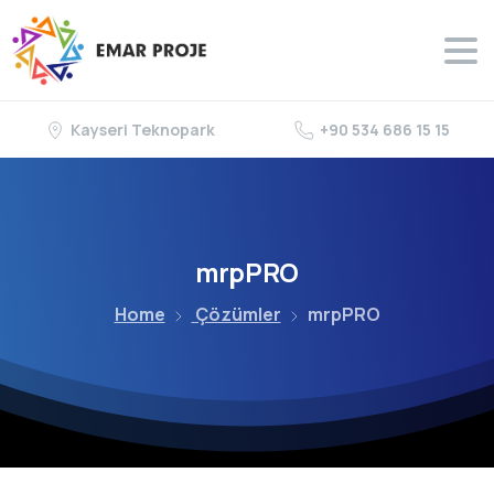
Kayseri Teknopark
+90 534 686 15 15
mrpPRO
Home
Çözümler
mrpPRO