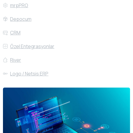
mrpPRO
Depocum
CRM
Özel Entegrasyonlar
River
Logo / Netsis ERP