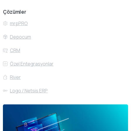
Çözümler
mrpPRO
Depocum
CRM
Özel Entegrasyonlar
River
Logo / Netsis ERP