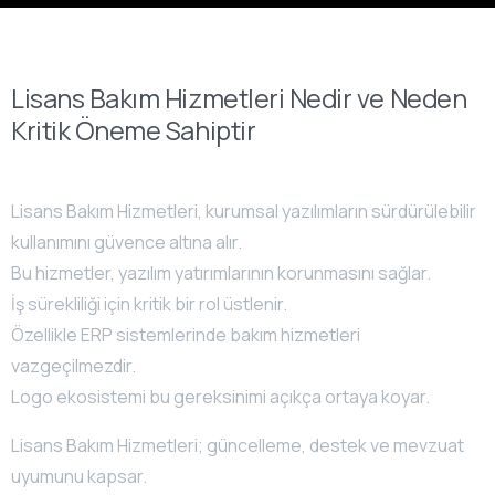
Lisans Bakım Hizmetleri Nedir ve Neden
Kritik Öneme Sahiptir
Lisans Bakım Hizmetleri, kurumsal yazılımların sürdürülebilir
kullanımını güvence altına alır.
Bu hizmetler, yazılım yatırımlarının korunmasını sağlar.
İş sürekliliği için kritik bir rol üstlenir.
Özellikle ERP sistemlerinde bakım hizmetleri
vazgeçilmezdir.
Logo ekosistemi bu gereksinimi açıkça ortaya koyar.
Lisans Bakım Hizmetleri; güncelleme, destek ve mevzuat
uyumunu kapsar.