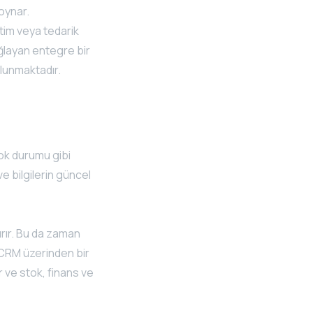
 oynar.
etim veya tedarik
ağlayan entegre bir
ulunmaktadır.
tok durumu gibi
ve bilgilerin güncel
dırır. Bu da zaman
i CRM üzerinden bir
r ve stok, finans ve