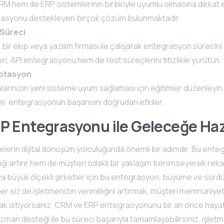
M hem de ERP sistemlerinin birbiriyle uyumlu olmasına dikkat 
asyonu destekleyen birçok çözüm bulunmaktadır.
Süreci
ir ekip veya yazılım firması ile çalışarak entegrasyon sürecini 
ri, API entegrasyonu hem de test süreçlerini titizlikle yürütün.
aptasyon
larınızın yeni sisteme uyum sağlaması için eğitimler düzenleyin
mı, entegrasyonun başarısını doğrudan etkiler.
 Entegrasyonu ile Geleceğe Haz
lerin dijital dönüşüm yolculuğunda önemli bir adımdır. Bu ent
iği artırır hem de müşteri odaklı bir yaklaşım benimseyerek reka
ya büyük ölçekli şirketler için bu entegrasyon, büyüme ve sürdür
 Eğer siz de işletmenizin verimliliğini artırmak, müşteri memnuniy
k istiyorsanız, CRM ve ERP entegrasyonunu bir an önce hayata
man desteği ile bu süreci başarıyla tamamlayabilirsiniz, işletm