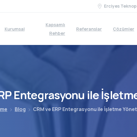
Erciyes Teknop
Kapsamlı
Kurumsal
Referanslar
Çözümler
Rehber
RP
Entegrasyonu
ile
İşletm
ome
Blog
CRM ve ERP Entegrasyonu ile İşletme Yönet