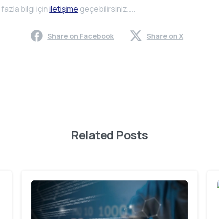
fazla bilgi için
iletişime
geçebilirsiniz…..
Share on Facebook
Share on X
Related Posts