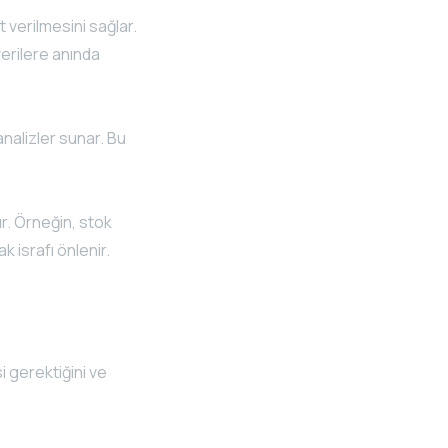
 verilmesini sağlar.
verilere anında
nalizler sunar. Bu
ır. Örneğin, stok
 israfı önlenir.
i gerektiğini ve