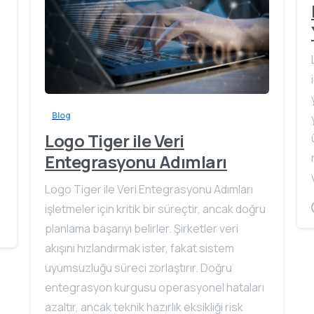
Blog
Logo Tiger ile Veri
Entegrasyonu Adımları
Logo Tiger ile Veri Entegrasyonu Adımları
işletmeler için kritik bir süreçtir, ancak doğru
planlama başarıyı belirler. Şirketler veri
akışını hızlandırmak ister, fakat sistem
uyumsuzluğu süreci zorlaştırır. Doğru
entegrasyon kurgusu operasyonel hataları
azaltır, ancak teknik hazırlık eksikliği risk