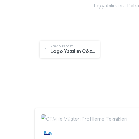
taşıyabilirsiniz. Daha 
Continue
Previous post
Logo Yazılım Çözümleri ile İş Süreçlerinin Dönüşümü
Reading
Blog