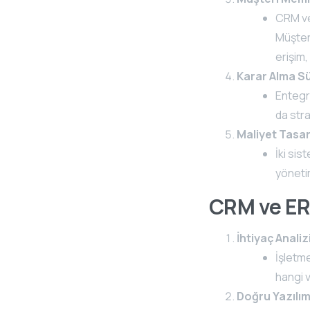
CRM ve 
Müşteri
erişim,
Karar Alma Sü
Entegre
da stra
Maliyet Tasa
İki sis
yönetim
CRM ve ERP
İhtiyaç Analiz
İşletme
hangi v
Doğru Yazılım