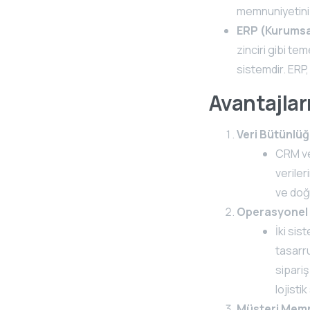
memnuniyetini a
ERP (Kurumsa
zinciri gibi t
sistemdir. ERP,
Avantajlar
Veri Bütünlü
CRM ve 
veriler
ve doğ
Operasyonel V
İki sis
tasarru
sipariş
lojistik
Müşteri Memn