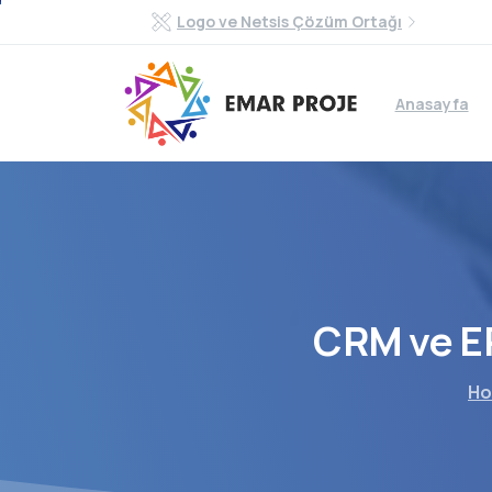
Logo ve Netsis Çözüm Ortağı
Anasayfa
CRM
ve
E
H