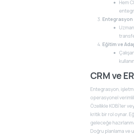
Hem CR
entegr
Entegrasyon 
Uzman b
transfe
Eğitim ve Ad
Çalışan
kullanı
CRM ve ERP
Entegrasyon, işletme
operasyonel verimlil
Özellikle KOBİ’ler ve
kritik bir rol oynar.
geleceğe hazırlanma
Doğru planlama ve uz