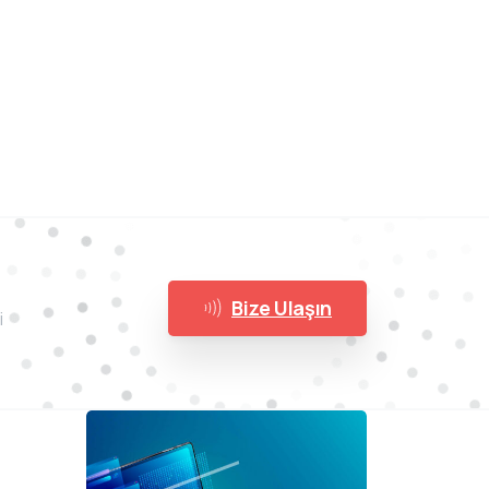
Bize Ulaşın
i