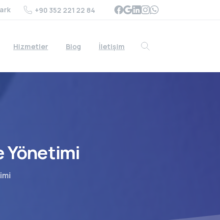
ark
+90 352 221 22 84
Hizmetler
Blog
İletişim
Search
e
Yönetimi
imi