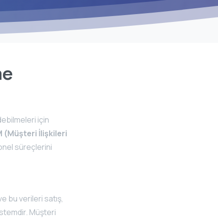
me
ebilmeleri için
(Müşteri İlişkileri
nel süreçlerini
e bu verileri satış,
istemdir. Müşteri