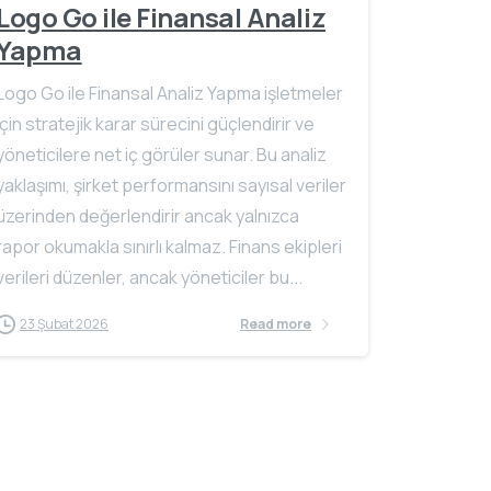
Logo Go ile Finansal Analiz
Yapma
Logo Go ile Finansal Analiz Yapma işletmeler
için stratejik karar sürecini güçlendirir ve
yöneticilere net iç görüler sunar. Bu analiz
yaklaşımı, şirket performansını sayısal veriler
üzerinden değerlendirir ancak yalnızca
rapor okumakla sınırlı kalmaz. Finans ekipleri
verileri düzenler, ancak yöneticiler bu...
23 Şubat 2026
Read more