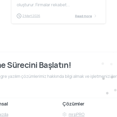
oluşturur. Firmalar rekabet...
2 Mart 2026
Read more
me Sürecini Başlatın!
e yazılım çözümlerimiz hakkında bilgi almak ve işletmenizi iler
msal
Çözümler
ızda
mrpPRO