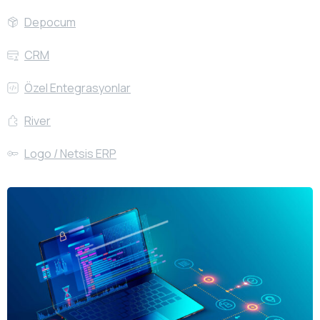
Depocum
CRM
Özel Entegrasyonlar
River
Logo / Netsis ERP