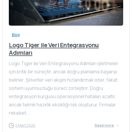
Blog
Logo Tiger ile Veri Entegrasyonu
Adımları
Logo Tiger ile Veri Entegrasyonu Adımları işletmeler
için kritik bir süreçtir, ancak doğru planlama başarıyı
belirler. Şirketler veri akışını hızlandırmak ister, fakat
sistem uyumsuzluğu süreci zorlaştırır. Doğru
entegrasyon kurgusu operasyonel hataları azaltır,
ancak teknik hazırlık eksikliği risk oluşturur. Firmalar
rekabet...
2 Mart 2026
Read more