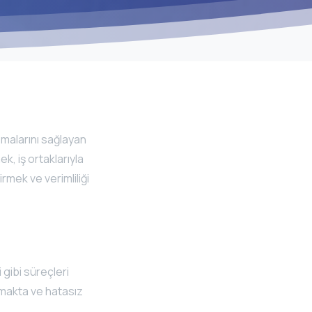
apmalarını sağlayan
k, iş ortaklarıyla
irmek ve verimliliği
i gibi süreçleri
tmakta ve hatasız