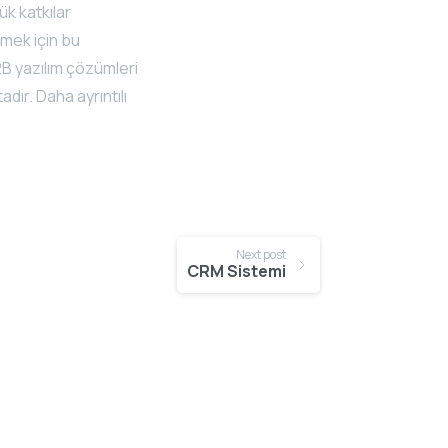
ük katkılar
rmek için bu
2B yazılım çözümleri
tadır.
Daha ayrıntılı
Next post
CRM Sistemi