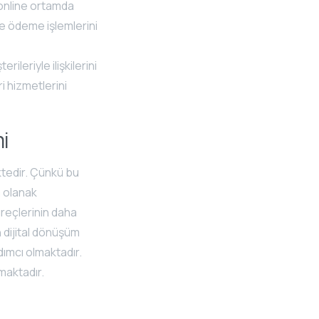
 online ortamda
ve ödeme işlemlerini
rileriyle ilişkilerini
i hizmetlerini
i
ktedir. Çünkü bu
a olanak
üreçlerinin daha
n dijital dönüşüm
dımcı olmaktadır.
maktadır.