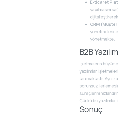
E-ticaret Pla
yapılmasını sağ
dijitalleştirere
CRM (Müşteri İ
yönetmelerine e
yönetmekte.
B2B Yazılım
İşletmelerin büyüme
yazılımlar, işletmele
tanımaktadır. Aynı za
sorunsuz ilerlemesin
süreçlerini hızlandır
Çünkü bu yazılımlar,
Sonuç