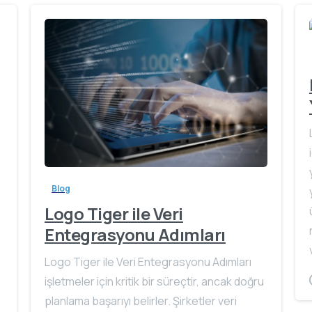
Blog
Logo Tiger ile Veri
Entegrasyonu Adımları
Logo Tiger ile Veri Entegrasyonu Adımları
işletmeler için kritik bir süreçtir, ancak doğru
planlama başarıyı belirler. Şirketler veri