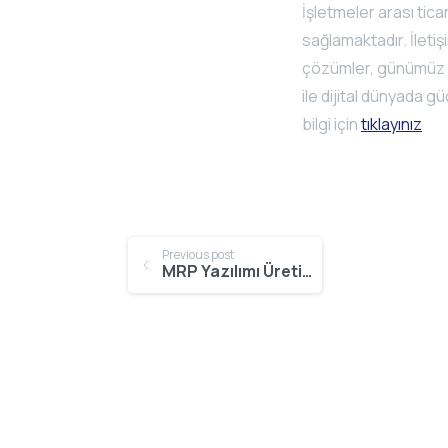
İşletmeler arası tica
sağlamaktadır. İletiş
çözümler, günümüz iş
ile dijital dünyada g
bilgi için
tıklayınız
Continue
Previous post
MRP Yazılımı Üretim Planlama
Reading