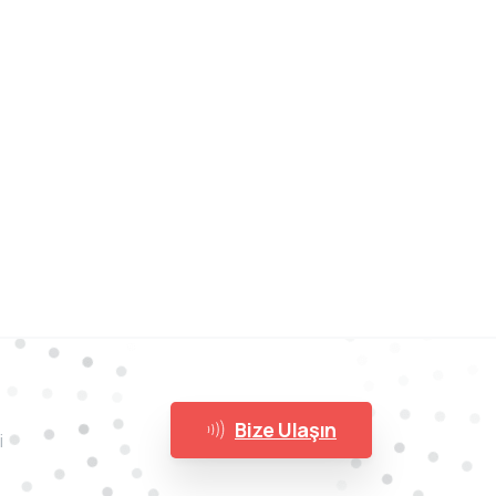
Bize Ulaşın
i