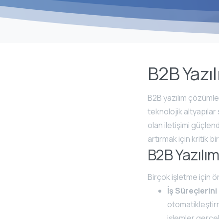
B2B Yazı
B2B yazılım çözümleri
teknolojik altyapılar
olan iletişimi güçlend
artırmak için kritik b
B2B Yazılım
Birçok işletme için 
İş Süreçlerin
otomatikleştirm
işlemler gerçe