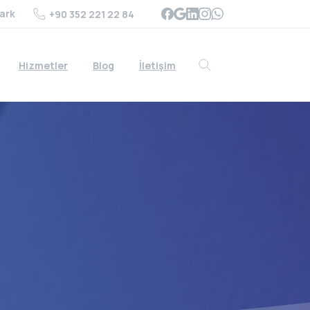
ark
+90 352 221 22 84
Hizmetler
Blog
İletişim
Search