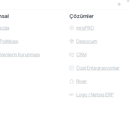
msal
Çözümler
ızda
mrpPRO
 Politikası
Depocum
 Verilerin Korunması
CRM
Özel Entegrasyonlar
River
Logo / Netsis ERP