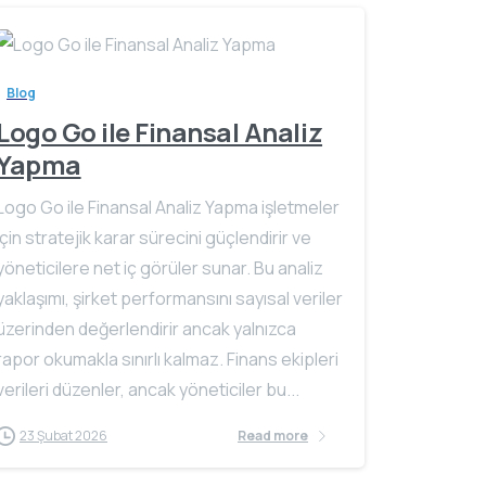
Blog
Logo Go ile Finansal Analiz
Yapma
Logo Go ile Finansal Analiz Yapma işletmeler
için stratejik karar sürecini güçlendirir ve
yöneticilere net iç görüler sunar. Bu analiz
yaklaşımı, şirket performansını sayısal veriler
üzerinden değerlendirir ancak yalnızca
rapor okumakla sınırlı kalmaz. Finans ekipleri
verileri düzenler, ancak yöneticiler bu...
23 Şubat 2026
Read more