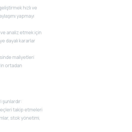
 geliştirmek hızlı ve
paylaşımı yapmayı
ve analiz etmek için
e dayalı kararlar
sinde maliyetleri
rin ortadan
i şunlardır:
eçleri takip etmeleri
ımlar, stok yönetimi,