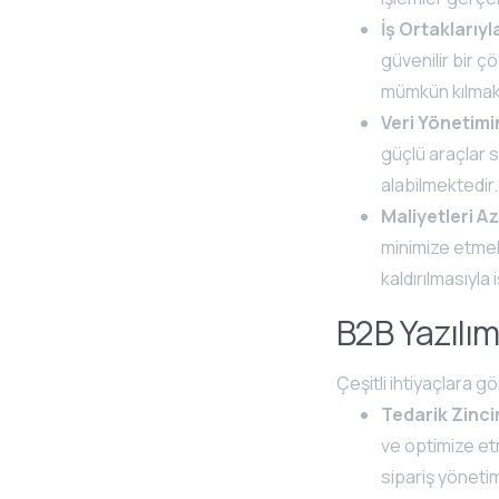
İş Ortaklarıyl
güvenilir bir ç
mümkün kılmak
Veri Yönetimi
güçlü araçlar 
alabilmektedir.
Maliyetleri A
minimize etmek
kaldırılmasıyla
B2B Yazılım
Çeşitli ihtiyaçlara gö
Tedarik Zincir
ve optimize etm
sipariş yönetim