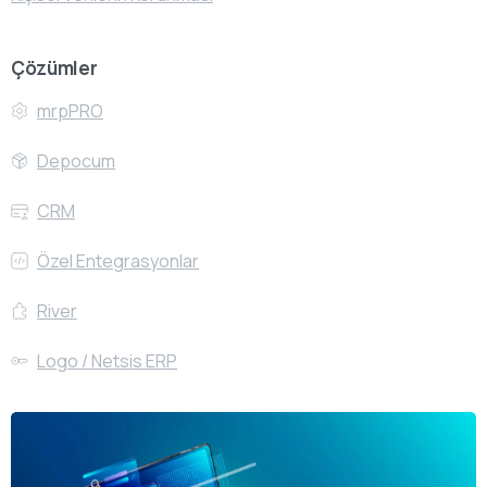
Çözümler
mrpPRO
Depocum
CRM
Özel Entegrasyonlar
River
Logo / Netsis ERP