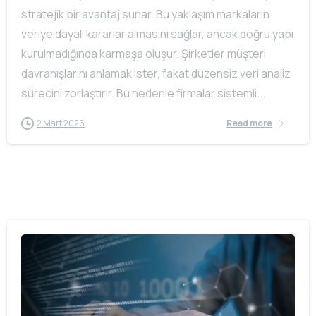
stratejik bir avantaj sunar. Bu yaklaşım markaların
veriye dayalı kararlar almasını sağlar, ancak doğru yapı
kurulmadığında karmaşa oluşur. Şirketler müşteri
davranışlarını anlamak ister, fakat düzensiz veri analiz
sürecini zorlaştırır. Bu nedenle firmalar sistemli...
2 Mart 2026
Read more