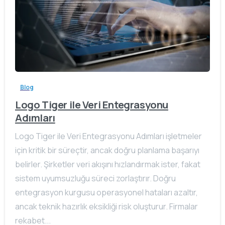
Blog
Logo Tiger ile Veri Entegrasyonu
Adımları
Logo Tiger ile Veri Entegrasyonu Adımları işletmeler
için kritik bir süreçtir, ancak doğru planlama başarıyı
belirler. Şirketler veri akışını hızlandırmak ister, fakat
sistem uyumsuzluğu süreci zorlaştırır. Doğru
entegrasyon kurgusu operasyonel hataları azaltır,
ancak teknik hazırlık eksikliği risk oluşturur. Firmalar
rekabet...