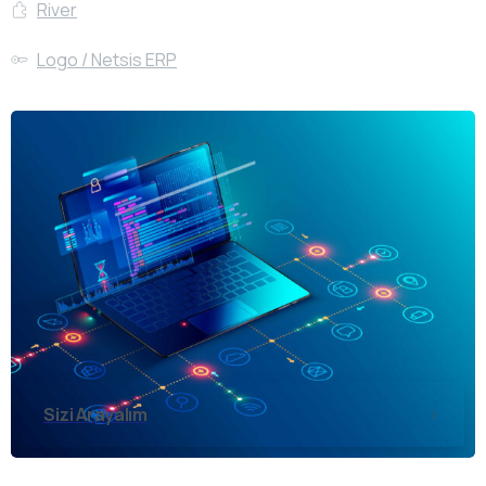
River
Logo / Netsis ERP
Sizi Arayalım