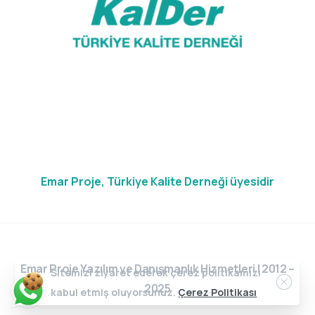
Emar Proje, Türkiye Kalite Derneği üyesidir
Emar Proje Yazılım ve Danışmanlık Hizmetleri | 2012 –
Sitemizi ziyaret ederek çerez politikamızı
Clos
2025
kabul etmiş oluyorsunuz.
Çerez Politikası