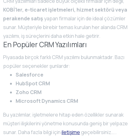
CRM yazılımları sadece büyük ölçekli firmalar için değil,
KOBİ’ler, e-ticaret işletmeleri, hizmet sektörü veya
perakende satış
yapan firmalar için de ideal çözümler
sunar. Müşteriyle birebir temas kurulan her alanda CRM
yazılımı, iş süreçlerini daha etkin hale getirir.
En Popüler CRM Yazılımları
Piyasada birçok farklı CRM yazılımı bulunmaktadır. Bazı
popüler seçenekler şunlardır:
Salesforce
HubSpot CRM
Zoho CRM
Microsoft Dynamics CRM
Bu yazılımlar, işletmelere hitap eden özellikler sunarak
müşteri ilişkilerini yönetme konusunda geniş bir yelpaze
sunar. Daha fazla bilgi için
iletişime
geçebilirsiniz…..