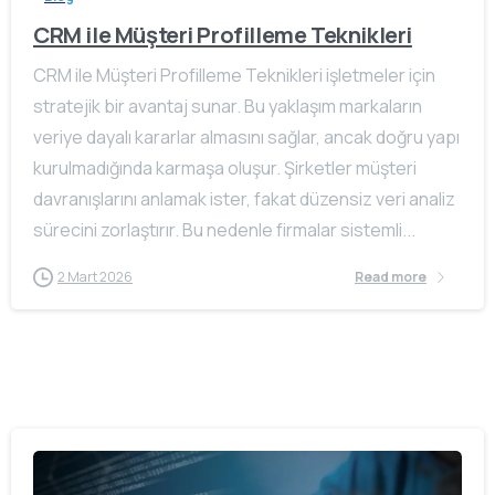
CRM ile Müşteri Profilleme Teknikleri
CRM ile Müşteri Profilleme Teknikleri işletmeler için
stratejik bir avantaj sunar. Bu yaklaşım markaların
veriye dayalı kararlar almasını sağlar, ancak doğru yapı
kurulmadığında karmaşa oluşur. Şirketler müşteri
davranışlarını anlamak ister, fakat düzensiz veri analiz
sürecini zorlaştırır. Bu nedenle firmalar sistemli...
2 Mart 2026
Read more