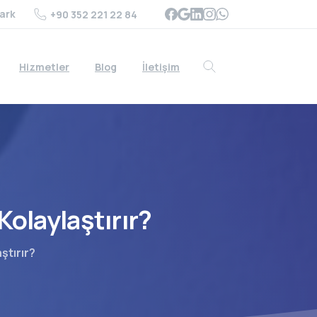
ark
+90 352 221 22 84
Hizmetler
Blog
İletişim
Search
Kolaylaştırır?
ştırır?