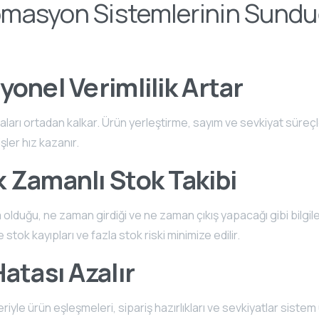
masyon Sistemlerinin Sund
onel Verimlilik Artar
taları ortadan kalkar. Ürün yerleştirme, sayım ve sevkiyat süreçler
şler hız kazanır.
 Zamanlı Stok Takibi
 olduğu, ne zaman girdiği ve ne zaman çıkış yapacağı gibi bilgile
 stok kayıpları ve fazla stok riski minimize edilir.
atası Azalır
yle ürün eşleşmeleri, sipariş hazırlıkları ve sevkiyatlar sistem