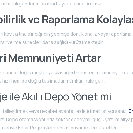
um hatalı gönderim oranını büyük ölçüde düşürür.
ilirlik ve Raporlama Kolayla
 kayıt altına alındığı için geçmişe dönük analiz veya raporlama
arar verme süreçleri daha sağlıklı yürütülmektedir.
i Memnuniyeti Artar
amanda, doğru müşteriye ulaştığında müşteri memnuniyeti de 
 hızlı hem de doğru teslimatlar mümkün hale gelir.
e ile Akıllı Depo Yönetimi
ijitalleştirmek veya rekabet avantajı elde etmek istiyorsanız,
E
niz. Depo otomasyonunda sektör deneyimi, güçlü yazılım altyap
özümleriyle Emar Proje, işletmenizin büyümesini destekler.