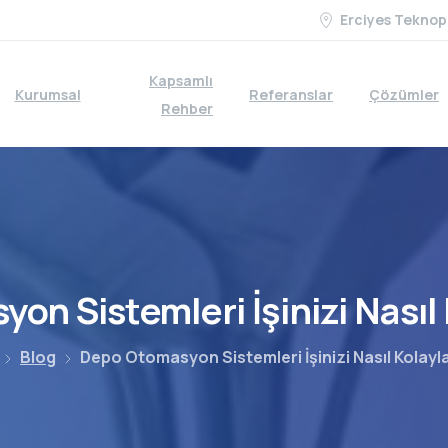
Erciyes Teknop
Kapsamlı
Kurumsal
Referanslar
Çözümler
Rehber
syon
Sistemleri
İşinizi
Nasıl
Blog
Depo Otomasyon Sistemleri İşinizi Nasıl Kolayla