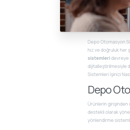
Depo Otomasyon Siste
hız ve doğruluk her 
sistemleri
devreye g
dijitalleştirilmesiyl
Sistemleri İşinizi Nası
Depo Oto
Ürünlerin girişinden
destekli olarak yön
yönlendirme sistemle