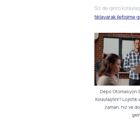
Siz de işinizi kolay
tıklayarak iletişime g
Depo Otomasyon Sis
Kolaylaştırır? Lojisti
zaman, hız ve do
gelm