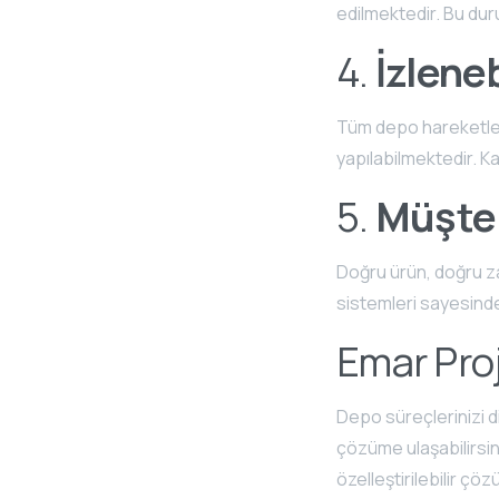
edilmektedir. Bu dur
4.
İzleneb
Tüm depo hareketleri
yapılabilmektedir. K
5.
Müşter
Doğru ürün, doğru z
sistemleri sayesinde
Emar Proj
Depo süreçlerinizi d
çözüme ulaşabilirsi
özelleştirilebilir ç