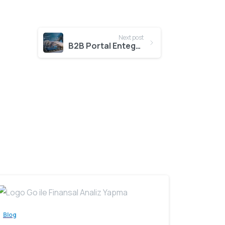
Next post
B2B Portal Entegrasyonu İş Süreçlerine Katkıları
Blog