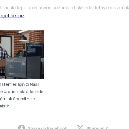
laştıracak depo otomasyon çözümleri hakkında detaylı bilgi almak
eçebilirsiniz
.
temleri İşinizi Nasıl
k ve üretim sektörlerinde
ğruluk önemli hale
iştir.
Share on Facebook
Share on X