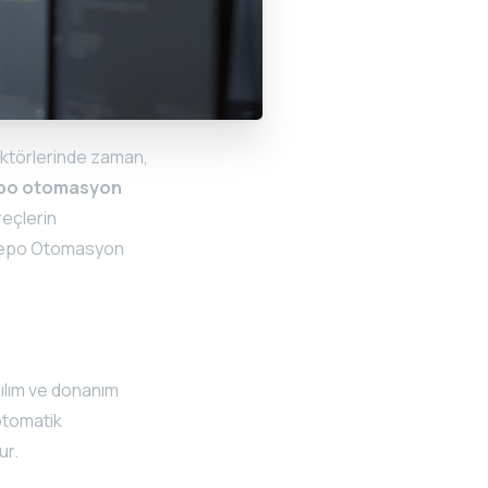
sektörlerinde zaman,
po otomasyon
reçlerin
r. Depo Otomasyon
zılım ve donanım
otomatik
ur.