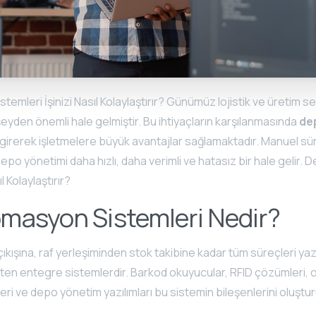
mleri İşinizi Nasıl Kolaylaştırır? Günümüz lojistik ve üretim 
şeyden önemli hale gelmiştir. Bu ihtiyaçların karşılanmasında
de
irerek işletmelere büyük avantajlar sağlamaktadır. Manuel sü
e depo yönetimi daha hızlı, daha verimli ve hatasız bir hale geli
l Kolaylaştırır?
masyon Sistemleri Nedir?
 çıkışına, raf yerleşiminden stok takibine kadar tüm süreçleri ya
eten entegre sistemlerdir. Barkod okuyucular, RFID çözümleri, 
ri ve depo yönetim yazılımları bu sistemin bileşenlerini oluştur