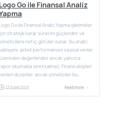
Logo Go ile Finansal Analiz
Yapma
Logo Go ile Finansal Analiz Yapma işletmeler
için stratejik karar sürecini güçlendirir ve
yöneticilere net iç görüler sunar. Bu analiz
yaklaşımı, şirket performansını sayısal veriler
üzerinden değerlendirir ancak yalnızca
rapor okumakla sınırlı kalmaz. Finans ekipleri
verileri düzenler, ancak yöneticiler bu...
23 Şubat 2026
Read more