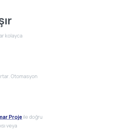
şır
lar kolayca
artar. Otomasyon
mar Proje
ile doğru
ısı veya