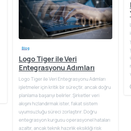
Blog
Logo Tiger ile Veri
Entegrasyonu Adımları
Logo Tiger ile Veri Entegrasyonu Adımları
işletmeler için kritik bir süreçtir, ancak doğru
planlama başarıyı belirler. Şirketler veri
akışını hızlandırmak ister, fakat sistem
uyumsuzluğu süreci zorlaştırır. Doğru
entegrasyon kurgusu operasyonel hataları
azaltır, ancak teknik hazırlık eksikliği risk