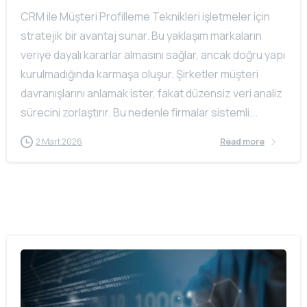
CRM ile Müşteri Profilleme Teknikleri işletmeler için
stratejik bir avantaj sunar. Bu yaklaşım markaların
veriye dayalı kararlar almasını sağlar, ancak doğru yapı
kurulmadığında karmaşa oluşur. Şirketler müşteri
davranışlarını anlamak ister, fakat düzensiz veri analiz
sürecini zorlaştırır. Bu nedenle firmalar sistemli...
2 Mart 2026
Read more