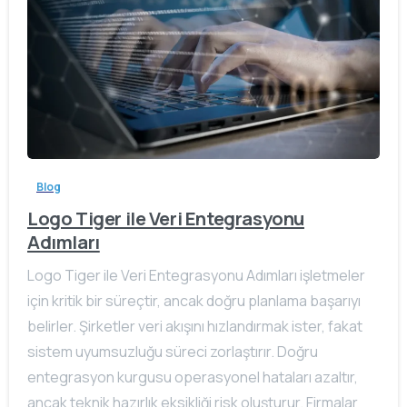
Blog
Logo Tiger ile Veri Entegrasyonu
Adımları
Logo Tiger ile Veri Entegrasyonu Adımları işletmeler
için kritik bir süreçtir, ancak doğru planlama başarıyı
belirler. Şirketler veri akışını hızlandırmak ister, fakat
sistem uyumsuzluğu süreci zorlaştırır. Doğru
entegrasyon kurgusu operasyonel hataları azaltır,
ancak teknik hazırlık eksikliği risk oluşturur. Firmalar