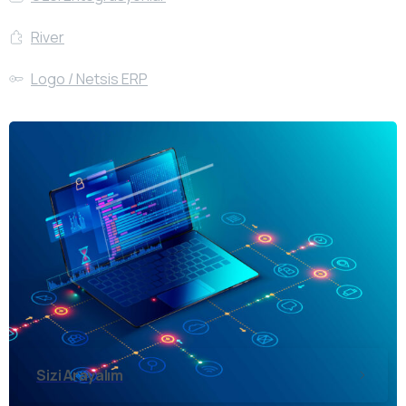
River
Logo / Netsis ERP
Sizi Arayalım