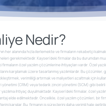
aliye Nedir?
nın her alanında hızla ilerlemekte ve firmaların rekabetçi kalmak 
meleri gerekmektedir. Kayseri’deki firmalar da bu durumdan muaf
 firmaların özel yazılım çözümlerine ihtiyaçları vardır. Özel yazıl
açlarını karşılamak üzere tasarlanmış yazılımlardır. Bu çözümler, g
kleştirmek, verimliliği artırmak ve maliyetleri azaltmak için kullanı
eri yönetimi (CRM) veya tedarik zinciri yönetimi (SCM) gibi belirli 
r yazılıma ihtiyaç duyulmaktadır. Kayseri’deki firmalar, özel yazıl
ntaj elde edilmektedir. Öncelikle, özel yazılım çözümleri, bir firm
lerini karşılar. Bu, firmanın iş süreçlerini daha verimli hale getir