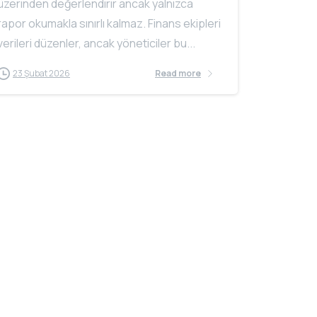
üzerinden değerlendirir ancak yalnızca
rapor okumakla sınırlı kalmaz. Finans ekipleri
verileri düzenler, ancak yöneticiler bu...
23 Şubat 2026
Read more