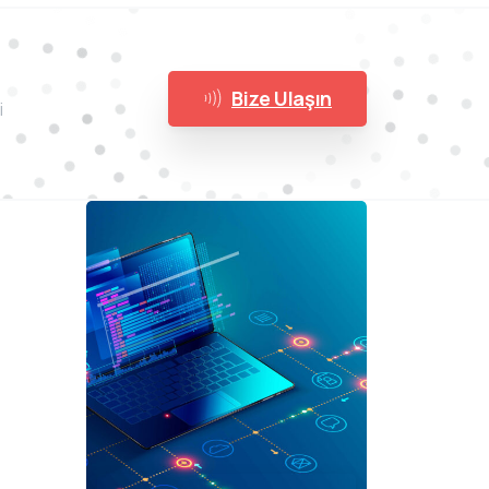
Bize Ulaşın
i