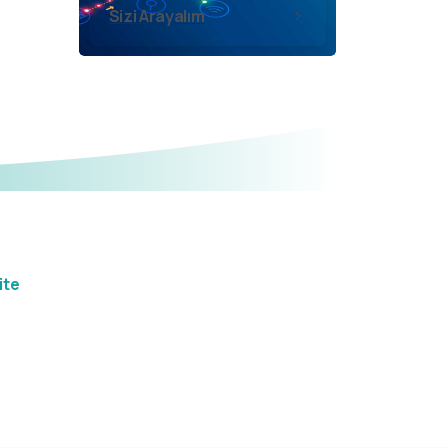
Sizi Arayalım
ite