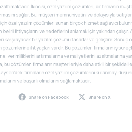
altılmaktadır. İkincisi, özel yazılım çözümleri, bir firmanın müşter
urmasını sağlar. Bu, müşteri memnuniyetini ve dolayısıyla satışları
r için özel yazılım çözümleri sunan birçok hizmet sağlayıcı bulu
ın belirli ihtiyaçlarını ve hedeflerini anlamak için yakından çalışır.
eri karşılayacak bir yazılım çözümü tasarlar ve geliştirir. Sonuç o
ım çözümlerine ihtiyaçları vardır. Bu çözümler, firmaların iş süreçl
e, verimliliklerini artırmalarına ve maliyetlerini azaltmalarına ya
, bu çözümler, firmaların müşterileriyle daha etkili bir şekilde il
ayseri’deki firmaların özel yazılım çözümlerini kullanmayı düşün
malarını ve başarılı olmalarını sağlamaktadır.
Share on Facebook
Share on X