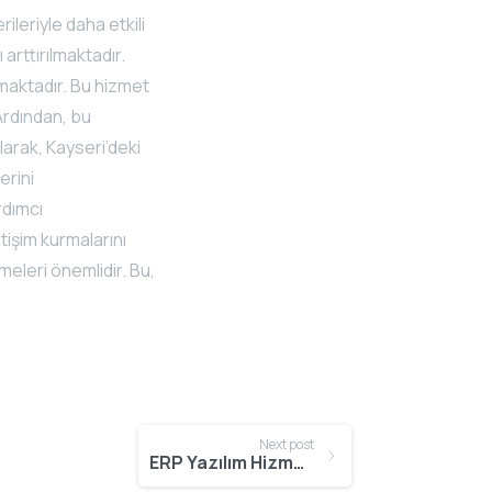
ileriyle daha etkili
 arttırılmaktadır.
nmaktadır. Bu hizmet
 Ardından, bu
larak, Kayseri’deki
erini
rdımcı
etişim kurmalarını
meleri önemlidir. Bu,
Next post
ERP Yazılım Hizmeti