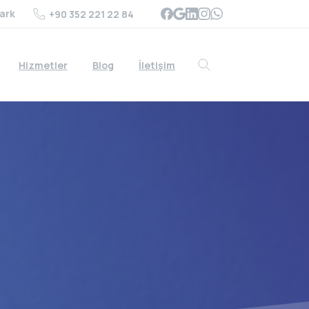
ark
+90 352 221 22 84
Hizmetler
Blog
İletişim
Search