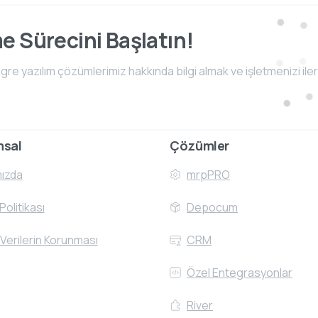
me Sürecini Başlatın!
e yazılım çözümlerimiz hakkında bilgi almak ve işletmenizi iler
msal
Çözümler
ızda
mrpPRO
 Politikası
Depocum
 Verilerin Korunması
CRM
Özel Entegrasyonlar
River