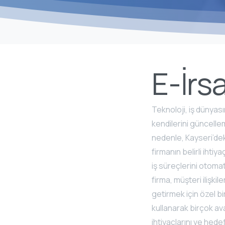
E-İrs
Teknoloji, iş dünyası
kendilerini güncelle
nedenle, Kayseri’deki
firmanın belirli ihtiy
iş süreçlerini otomati
firma, müşteri ilişkil
getirmek için özel bi
kullanarak birçok ava
ihtiyaçlarını ve hedef