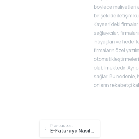
böylece maliyetleri az
bir şekilde iletişim k
Kayseri’deki firmala
sağlayıcılar, firmalar
ihtiyaçları ve hedefl
firmaların özel yazıl
otomatikleştirmelerin
olabilmektedir. Ayrıca
sağlar. Bu nedenle, K
onların rekabetçi kal
Continue
Previous post
E-Faturaya Nasıl Geçilir?