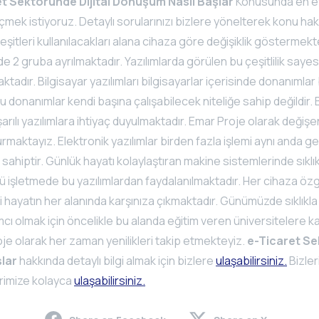
t Sektöründe Dijital Dönüşüm Nasıl Başlar
Konusunda en etk
geçmek istiyoruz. Detaylı sorularınızı bizlere yönelterek konu hakk
 çeşitleri kullanılacakları alana cihaza göre değişiklik göstermekt
de 2 gruba ayrılmaktadır. Yazılımlarda görülen bu çeşitlilik saye
tadır. Bilgisayar yazılımları bilgisayarlar içerisinde donanımlar
u donanımlar kendi başına çalışabilecek niteliğe sahip değildir.
şarılı yazılımlara ihtiyaç duyulmaktadır. Emar Proje olarak değişe
maktayız. Elektronik yazılımlar birden fazla işlemi aynı anda g
 sahiptir. Günlük hayatı kolaylaştıran makine sistemlerinde sıklık
ü işletmede bu yazılımlardan faydalanılmaktadır. Her cihaza öz
i hayatın her alanında karşınıza çıkmaktadır. Günümüzde sıklıkla 
ımcı olmak için öncelikle bu alanda eğitim veren üniversitelere k
oje olarak her zaman yenilikleri takip etmekteyiz.
e-Ticaret Se
şlar
hakkında detaylı bilgi almak için bizlere
ulaşabilirsiniz.
Bizle
erimize kolayca
ulaşabilirsiniz.