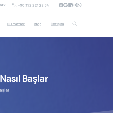
ark
+90 352 221 22 84
Hizmetler
Blog
İletişim
Search
Nasıl
Başlar
aşlar