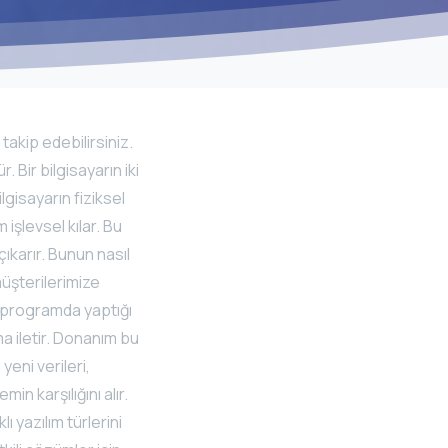
 takip edebilirsiniz.
 Bir bilgisayarın iki
lgisayarın fiziksel
işlevsel kılar. Bu
ıkarır. Bunun nasıl
müşterilerimize
a programda yaptığı
ma iletir. Donanım bu
yeni verileri,
in karşılığını alır.
ı yazılım türlerini