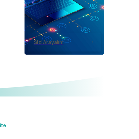
Sizi Arayalım
ite