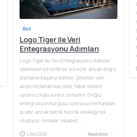
Blog
Logo Tiger ile Veri
Entegrasyonu Adımları
Logo Tiger ile Veri Entegrasyonu Adımları
işletmeler için kritik bir süreçtir, ancak doğru
planlama başarıyı belirler. Şirketler veri
akışını hızlandırmak ister, fakat sistem
uyumsuzluğu süreci zorlaştırır. Doğru
entegrasyon kurgusu operasyonel hataları
azaltır, ancak teknik hazırlık eksikliği risk
oluşturur. Firmalar rekabet...
2 Mart 2026
Read more