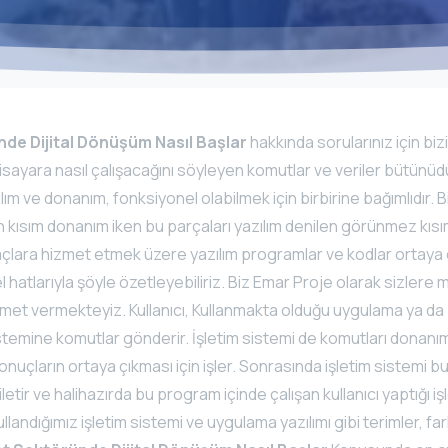
de Dijital Dönüşüm Nasıl Başlar
hakkında sorularınız için bizi
isayara nasıl çalışacağını söyleyen komutlar ve veriler bütünüdür.
ım ve donanım, fonksiyonel olabilmek için birbirine bağımlıdır. Bi
 kısım donanım iken bu parçaları yazılım denilen görünmez kısım 
amaçlara hizmet etmek üzere yazılım programlar ve kodlar ortaya ç
 hatlarıyla şöyle özetleyebiliriz. Biz Emar Proje olarak sizlere 
hizmet vermekteyiz. Kullanıcı, Kullanmakta olduğu uygulama ya d
sistemine komutlar gönderir. İşletim sistemi de komutları donanı
onuçların ortaya çıkması için işler. Sonrasında işletim sistemi bu 
etir ve halihazırda bu program içinde çalışan kullanıcı yaptığı işlem
andığımız işletim sistemi ve uygulama yazılımı gibi terimler, farkl