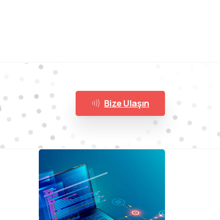
Bize Ulaşın
i