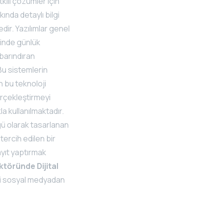
ili çözümler için
ında detaylı bilgi
edir. Yazılımlar genel
sinde günlük
 barındıran
 Bu sistemlerin
n bu teknoloji
erçekleştirmeyi
la kullanılmaktadır.
gü olarak tasarlanan
tercih edilen bir
ayıt yaptırmak
ktöründe Dijital
ri sosyal medyadan