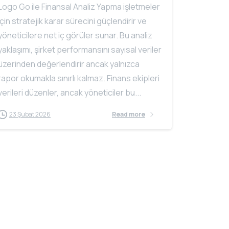
Logo Go ile Finansal Analiz Yapma işletmeler
için stratejik karar sürecini güçlendirir ve
yöneticilere net iç görüler sunar. Bu analiz
yaklaşımı, şirket performansını sayısal veriler
üzerinden değerlendirir ancak yalnızca
rapor okumakla sınırlı kalmaz. Finans ekipleri
verileri düzenler, ancak yöneticiler bu...
23 Şubat 2026
Read more