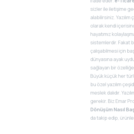
ifade eder.
e-Ticare
sizler ile iletişime 
alabilirsiniz. Yazılım
olarak kendi içerisin
hayatımız kolaylaşmak
sistemlerdir. Fakat b
çalışabilmesi için ba
dünyasına ayak uydur
sağlayan bir özelliğe
Büyük küçük her türl
bu özel yazılım çeşid
meslek dalıdır. Yazıl
gerekir. Biz Emar Pr
Dönüşüm Nasıl Ba
da takip edip, ürünl