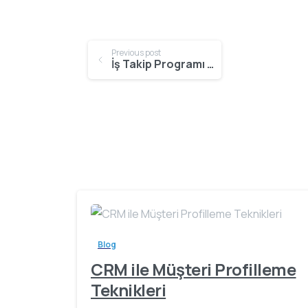
Continue
Previous post
İş Takip Programı Ne İşe Yarar
Reading
Blog
CRM ile Müşteri Profilleme
Teknikleri