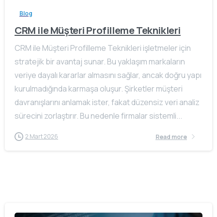
Blog
CRM ile Müşteri Profilleme Teknikleri
CRM ile Müşteri Profilleme Teknikleri işletmeler için
stratejik bir avantaj sunar. Bu yaklaşım markaların
veriye dayalı kararlar almasını sağlar, ancak doğru yapı
kurulmadığında karmaşa oluşur. Şirketler müşteri
davranışlarını anlamak ister, fakat düzensiz veri analiz
sürecini zorlaştırır. Bu nedenle firmalar sistemli...
2 Mart 2026
Read more