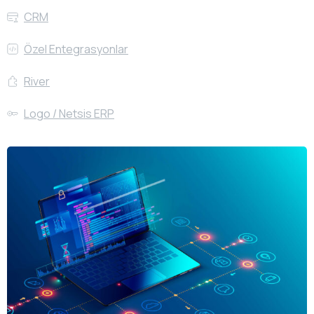
CRM
Özel Entegrasyonlar
River
Logo / Netsis ERP