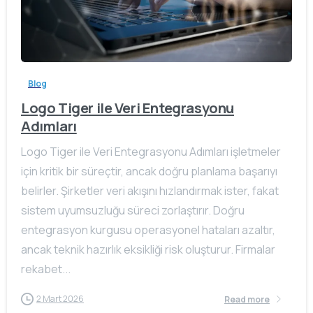
Blog
Logo Tiger ile Veri Entegrasyonu
Adımları
Logo Tiger ile Veri Entegrasyonu Adımları işletmeler
için kritik bir süreçtir, ancak doğru planlama başarıyı
belirler. Şirketler veri akışını hızlandırmak ister, fakat
sistem uyumsuzluğu süreci zorlaştırır. Doğru
entegrasyon kurgusu operasyonel hataları azaltır,
ancak teknik hazırlık eksikliği risk oluşturur. Firmalar
rekabet...
2 Mart 2026
Read more