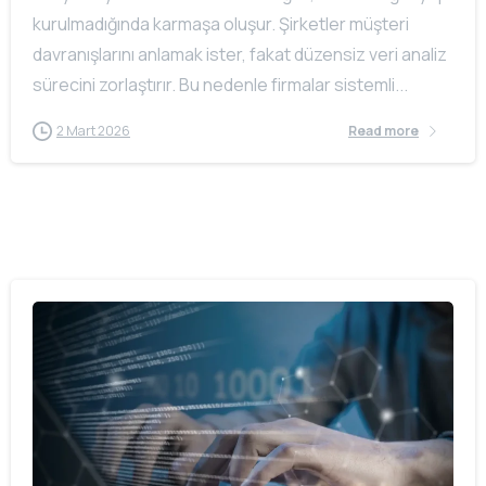
kurulmadığında karmaşa oluşur. Şirketler müşteri
davranışlarını anlamak ister, fakat düzensiz veri analiz
sürecini zorlaştırır. Bu nedenle firmalar sistemli...
2 Mart 2026
Read more