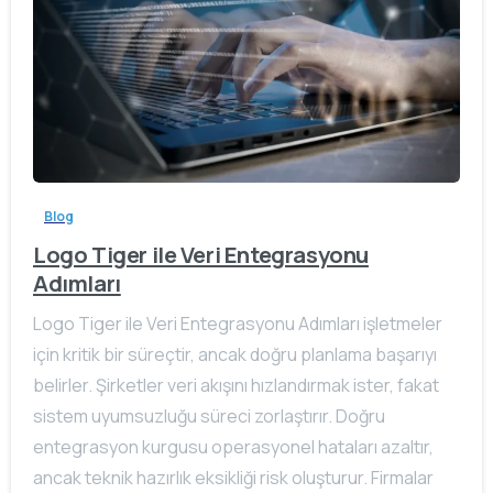
Blog
Logo Tiger ile Veri Entegrasyonu
Adımları
Logo Tiger ile Veri Entegrasyonu Adımları işletmeler
için kritik bir süreçtir, ancak doğru planlama başarıyı
belirler. Şirketler veri akışını hızlandırmak ister, fakat
sistem uyumsuzluğu süreci zorlaştırır. Doğru
entegrasyon kurgusu operasyonel hataları azaltır,
ancak teknik hazırlık eksikliği risk oluşturur. Firmalar