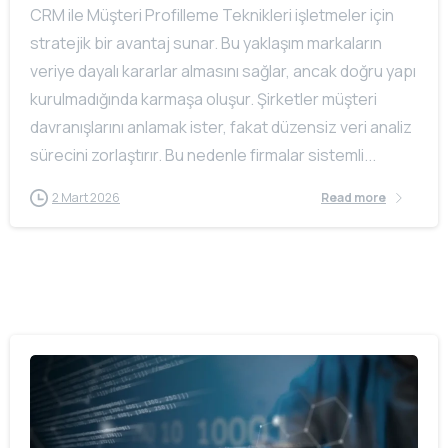
CRM ile Müşteri Profilleme Teknikleri işletmeler için
stratejik bir avantaj sunar. Bu yaklaşım markaların
veriye dayalı kararlar almasını sağlar, ancak doğru yapı
kurulmadığında karmaşa oluşur. Şirketler müşteri
davranışlarını anlamak ister, fakat düzensiz veri analiz
sürecini zorlaştırır. Bu nedenle firmalar sistemli...
2 Mart 2026
Read more