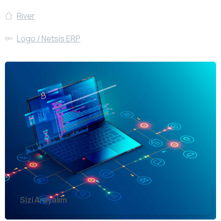
River
Logo / Netsis ERP
Sizi Arayalım