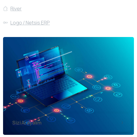
River
Logo / Netsis ERP
Sizi Arayalım