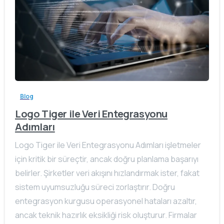
Blog
Logo Tiger ile Veri Entegrasyonu
Adımları
Logo Tiger ile Veri Entegrasyonu Adımları işletmeler
için kritik bir süreçtir, ancak doğru planlama başarıyı
belirler. Şirketler veri akışını hızlandırmak ister, fakat
sistem uyumsuzluğu süreci zorlaştırır. Doğru
entegrasyon kurgusu operasyonel hataları azaltır,
ancak teknik hazırlık eksikliği risk oluşturur. Firmalar