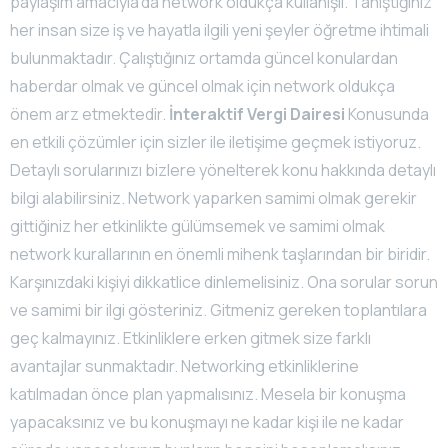
paylaşım amacıyla’da network oldukça kullanışlı. Tanıştığınız
her insan size iş ve hayatla ilgili yeni şeyler öğretme ihtimali
bulunmaktadır. Çalıştığınız ortamda güncel konulardan
haberdar olmak ve güncel olmak için network oldukça
önem arz etmektedir.
İnteraktif Vergi Dairesi
Konusunda
en etkili çözümler için sizler ile iletişime geçmek istiyoruz.
Detaylı sorularınızı bizlere yönelterek konu hakkında detaylı
bilgi alabilirsiniz. Network yaparken samimi olmak gerekir
gittiğiniz her etkinlikte gülümsemek ve samimi olmak
network kurallarının en önemli mihenk taşlarından bir biridir.
Karşınızdaki kişiyi dikkatlice dinlemelisiniz. Ona sorular sorun
ve samimi bir ilgi gösteriniz. Gitmeniz gereken toplantılara
geç kalmayınız. Etkinliklere erken gitmek size farklı
avantajlar sunmaktadır. Networking etkinliklerine
katılmadan önce plan yapmalısınız. Mesela bir konuşma
yapacaksınız ve bu konuşmayı ne kadar kişi ile ne kadar