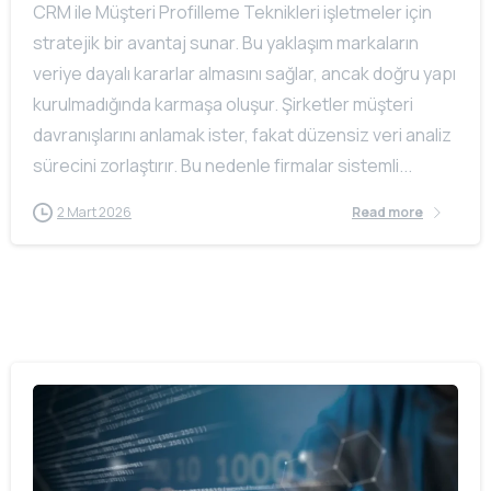
CRM ile Müşteri Profilleme Teknikleri işletmeler için
stratejik bir avantaj sunar. Bu yaklaşım markaların
veriye dayalı kararlar almasını sağlar, ancak doğru yapı
kurulmadığında karmaşa oluşur. Şirketler müşteri
davranışlarını anlamak ister, fakat düzensiz veri analiz
sürecini zorlaştırır. Bu nedenle firmalar sistemli...
2 Mart 2026
Read more