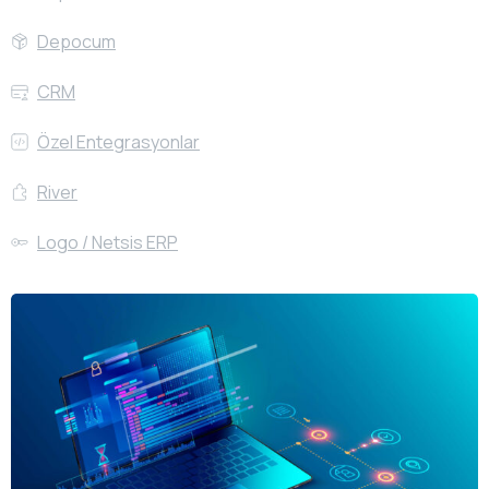
Depocum
CRM
Özel Entegrasyonlar
River
Logo / Netsis ERP