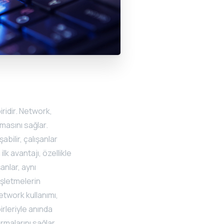
iridir. Network,
şmasını sağlar.
abilir, çalışanlar
 ilk avantajı, özellikle
anlar, aynı
 işletmelerin
 network kullanımı,
irleriyle anında
urmalarını sağlar.