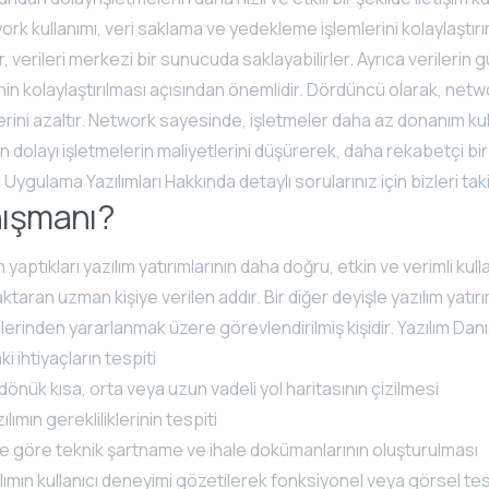
rk kullanımı, veri saklama ve yedekleme işlemlerini kolaylaştırı
 verileri merkezi bir sunucuda saklayabilirler. Ayrıca verilerin g
in kolaylaştırılması açısından önemlidir. Dördüncü olarak, netwo
lerini azaltır. Network sayesinde, işletmeler daha az donanım ku
dan dolayı işletmelerin maliyetlerini düşürerek, daha rekabetçi b
 Uygulama Yazılımları Hakkında detaylı sorularınız için bizleri taki
nışmanı?
 yaptıkları yazılım yatırımlarının daha doğru, etkin ve verimli ku
aktaran uzman kişiye verilen addır. Bir diğer deyişle yazılım yatır
erinden yararlanmak üzere görevlendirilmiş kişidir. Yazılım Dan
ki ihtiyaçların tespiti
dönük kısa, orta veya uzun vadeli yol haritasının çizilmesi
ılımın gerekliliklerinin tespiti
ere göre teknik şartname ve ihale dokümanlarının oluşturulması
ımın kullanıcı deneyimi gözetilerek fonksiyonel veya görsel tes