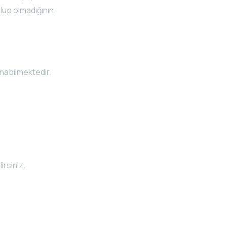
lup olmadığının
ınabilmektedir.
irsiniz.