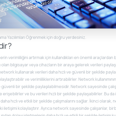
ma Yazılımları Öğrenmek için doğru yerdesiniz.
dir?
n verimliliğini artırmak için kullandıkları en önemli araçlardan b
lı olan bilgisayar veya cihazların bir araya gelerek verileri payla
network kullanarak verileri daha hızlı ve güvenli bir şekilde paylaş
laylaştırabilir ve verimliliklerini artırabilirler. Network kullanımının
ve güvenli bir şekilde paylaşılabilmesidir. Network sayesinde çalış
 erişebilirler ve bu verileri hızlı bir şekilde paylaşabilirler. Bu da
, daha hızlı ve etkili bir şekilde çalışmalarını sağlar. İkinci olarak,
i iletişimi kolaylaştırır. Ayrıca network sayesinde çalışanlar, birb
 Bundan dolayı işletmelerin daha hızlı ve etkili bir şekilde iletişim k