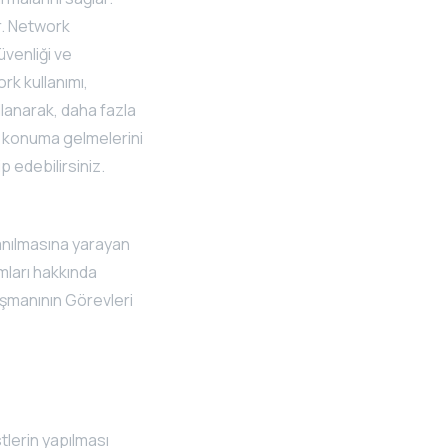
r. Network
üvenliği ve
rk kullanımı,
llanarak, daha fazla
ir konuma gelmelerini
p edebilirsiniz.
llanılmasına yarayan
ımları hakkında
ışmanının Görevleri
tlerin yapılması