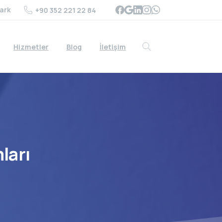
ark
+90 352 221 22 84
Hizmetler
Blog
İletişim
Search
ları