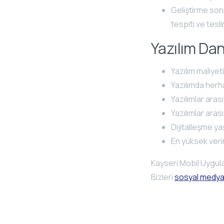
Geliştirme son
tespiti ve tesl
Yazılım Dan
Yazılım maliyet
Yazılımda herha
Yazılımlar aras
Yazılımlar aras
Dijitalleşme ya
En yüksek verim
Kayseri Mobil Uygulam
Bizleri
sosyal medy