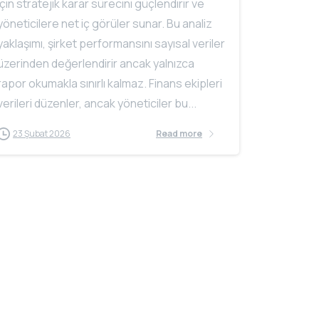
için stratejik karar sürecini güçlendirir ve
yöneticilere net iç görüler sunar. Bu analiz
yaklaşımı, şirket performansını sayısal veriler
üzerinden değerlendirir ancak yalnızca
rapor okumakla sınırlı kalmaz. Finans ekipleri
verileri düzenler, ancak yöneticiler bu...
23 Şubat 2026
Read more