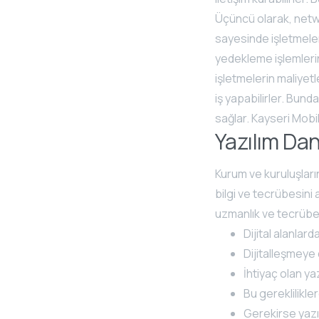
Üçüncü olarak, netwo
sayesinde işletmeler,
yedekleme işlemlerin
işletmelerin maliyet
iş yapabilirler. Bun
sağlar. Kayseri Mobil
Yazılım Da
Kurum ve kuruluşların
bilgi ve tecrübesini 
uzmanlık ve tecrübel
Dijital alanlarda
Dijitalleşmeye 
İhtiyaç olan yaz
Bu gereklilikl
Gerekirse yazıl