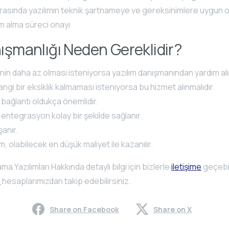
rasında yazılımın teknik şartnameye ve gereksinimlere uygun o
im alma süreci onayı
ışmanlığı Neden Gereklidir?
inin daha az olması isteniyorsa yazılım danışmanından yardım al
ngi bir eksiklik kalmaması isteniyorsa bu hizmet alınmalıdır.
ı bağlantı oldukça önemlidir.
ı entegrasyon kolay bir şekilde sağlanır.
şanır.
, olabilecek en düşük maliyet ile kazanılır.
a Yazılımları Hakkında detaylı bilgi için bizlerle
iletişime
geçebil
a
hesaplarımızdan takip edebilirsiniz.
Share on Facebook
Share on X