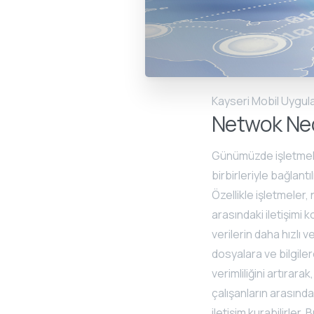
Kayseri Mobil Uygula
Netwok Ne
Günümüzde işletmeleri
birbirleriyle bağlantı
Özellikle işletmeler, 
arasındaki iletişimi ko
verilerin daha hızlı 
dosyalara ve bilgilere
verimliliğini artırarak
çalışanların arasındak
iletişim kurabilirler.