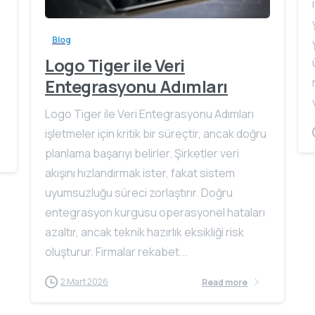
Blog
Logo Tiger ile Veri
Entegrasyonu Adımları
Logo Tiger ile Veri Entegrasyonu Adımları
işletmeler için kritik bir süreçtir, ancak doğru
planlama başarıyı belirler. Şirketler veri
akışını hızlandırmak ister, fakat sistem
uyumsuzluğu süreci zorlaştırır. Doğru
entegrasyon kurgusu operasyonel hataları
azaltır, ancak teknik hazırlık eksikliği risk
oluşturur. Firmalar rekabet...
2 Mart 2026
Read more