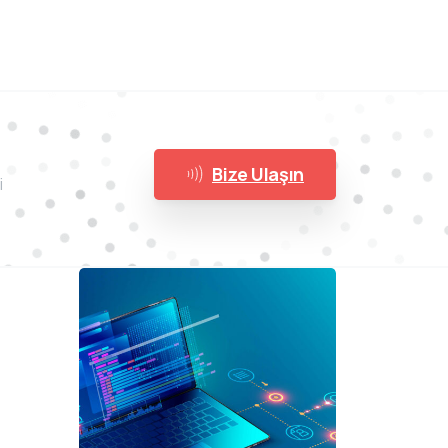
Bize Ulaşın
i