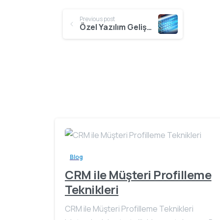
Continue
Previous post
Özel Yazılım Geliştirme Avantajları
Reading
Blog
CRM ile Müşteri Profilleme
Teknikleri
CRM ile Müşteri Profilleme Teknikleri