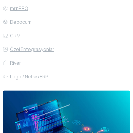
mrpPRO
Depocum
CRM
Özel Entegrasyonlar
River
Logo / Netsis ERP