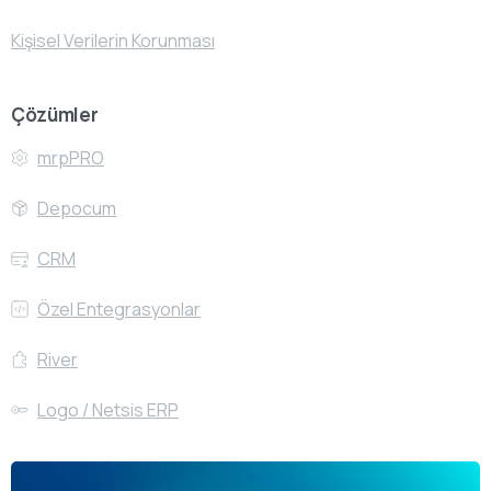
Kişisel Verilerin Korunması
Çözümler
mrpPRO
Depocum
CRM
Özel Entegrasyonlar
River
Logo / Netsis ERP