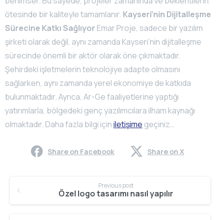
benimser. Bu sayede, projeler zamanında ve beklentilerin
ötesinde bir kaliteyle tamamlanır.
Kayseri’nin Dijitalleşme
Sürecine Katkı Sağlıyor
Emar Proje, sadece bir yazılım
şirketi olarak değil, aynı zamanda Kayseri’nin dijitalleşme
sürecinde önemli bir aktör olarak öne çıkmaktadır.
Şehirdeki işletmelerin teknolojiye adapte olmasını
sağlarken, aynı zamanda yerel ekonomiye de katkıda
bulunmaktadır. Ayrıca, Ar-Ge faaliyetlerine yaptığı
yatırımlarla, bölgedeki genç yazılımcılara ilham kaynağı
olmaktadır. Daha fazla bilgi için
iletişime
geçiniz…
Share on Facebook
Share on X
Continue
Previous post
Reading
Özel logo tasarımı nasıl yapılır