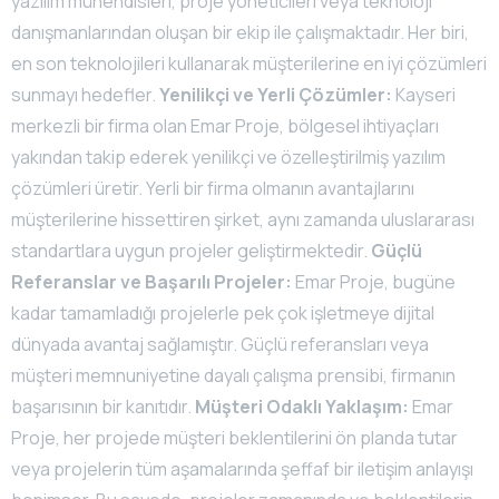
yazılım mühendisleri, proje yöneticileri veya teknoloji
danışmanlarından oluşan bir ekip ile çalışmaktadır. Her biri,
en son teknolojileri kullanarak müşterilerine en iyi çözümleri
sunmayı hedefler.
Yenilikçi ve Yerli Çözümler:
Kayseri
merkezli bir firma olan Emar Proje, bölgesel ihtiyaçları
yakından takip ederek yenilikçi ve özelleştirilmiş yazılım
çözümleri üretir. Yerli bir firma olmanın avantajlarını
müşterilerine hissettiren şirket, aynı zamanda uluslararası
standartlara uygun projeler geliştirmektedir.
Güçlü
Referanslar ve Başarılı Projeler:
Emar Proje, bugüne
kadar tamamladığı projelerle pek çok işletmeye dijital
dünyada avantaj sağlamıştır. Güçlü referansları veya
müşteri memnuniyetine dayalı çalışma prensibi, firmanın
başarısının bir kanıtıdır.
Müşteri Odaklı Yaklaşım:
Emar
Proje, her projede müşteri beklentilerini ön planda tutar
veya projelerin tüm aşamalarında şeffaf bir iletişim anlayışı