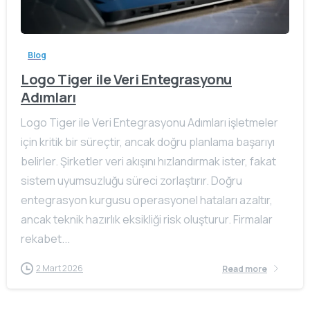
Blog
Logo Tiger ile Veri Entegrasyonu
Adımları
Logo Tiger ile Veri Entegrasyonu Adımları işletmeler
için kritik bir süreçtir, ancak doğru planlama başarıyı
belirler. Şirketler veri akışını hızlandırmak ister, fakat
sistem uyumsuzluğu süreci zorlaştırır. Doğru
entegrasyon kurgusu operasyonel hataları azaltır,
ancak teknik hazırlık eksikliği risk oluşturur. Firmalar
rekabet...
2 Mart 2026
Read more