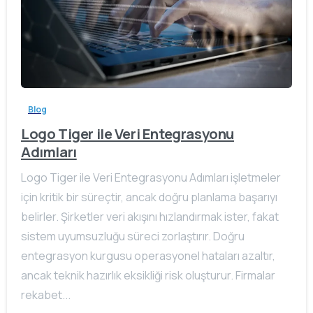
Blog
Logo Tiger ile Veri Entegrasyonu
Adımları
Logo Tiger ile Veri Entegrasyonu Adımları işletmeler
için kritik bir süreçtir, ancak doğru planlama başarıyı
belirler. Şirketler veri akışını hızlandırmak ister, fakat
sistem uyumsuzluğu süreci zorlaştırır. Doğru
entegrasyon kurgusu operasyonel hataları azaltır,
ancak teknik hazırlık eksikliği risk oluşturur. Firmalar
rekabet...