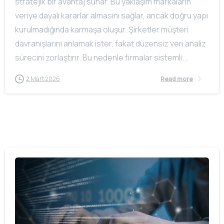
stratejik bir avantaj sunar. Bu yaklaşım markaların
veriye dayalı kararlar almasını sağlar, ancak doğru yapı
kurulmadığında karmaşa oluşur. Şirketler müşteri
davranışlarını anlamak ister, fakat düzensiz veri analiz
sürecini zorlaştırır. Bu nedenle firmalar sistemli...
2 Mart 2026
Read more