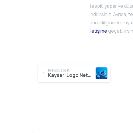
tespiti yapar ve düze
indirirsiniz. Ayrıca, 
sürekliliğinizi koruya
iletişime
geçebilirsin
Continue
Previous post
Kayseri Logo Netsis Proje Hizmetleri
Reading