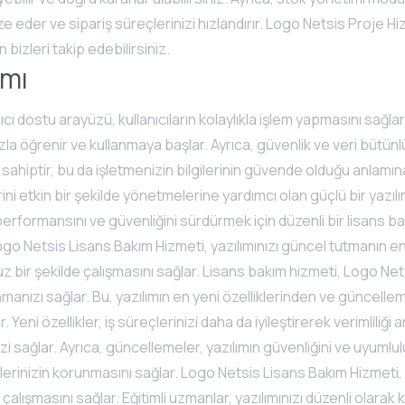
ze eder ve sipariş süreçlerinizi hızlandırır. Logo Netsis Proje H
n bizleri takip edebilirsiniz.
ımı
ıcı dostu arayüzü, kullanıcıların kolaylıkla işlem yapmasını sağlar
 hızla öğrenir ve kullanmaya başlar. Ayrıca, güvenlik ve veri büt
sahiptir, bu da işletmenizin bilgilerinin güvende olduğu anlamına
rini etkin bir şekilde yönetmelerine yardımcı olan güçlü bir yazı
 performansını ve güvenliğini sürdürmek için düzenli bir lisans 
ogo Netsis Lisans Bakım Hizmeti, yazılımınızı güncel tutmanın en
 bir şekilde çalışmasını sağlar. Lisans bakım hizmeti, Logo Nets
anızı sağlar. Bu, yazılımın en yeni özelliklerinden ve güncelle
 Yeni özellikler, iş süreçlerinizi daha da iyileştirerek verimliliği 
i sağlar. Ayrıca, güncellemeler, yazılımın güvenliğini ve uyumlulu
lerinizin korunmasını sağlar. Logo Netsis Lisans Bakım Hizmeti, 
çalışmasını sağlar. Eğitimli uzmanlar, yazılımınızı düzenli olarak 