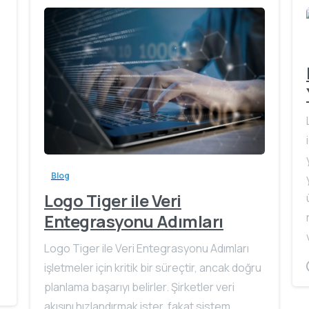
Blog
Logo Tiger ile Veri
Entegrasyonu Adımları
Logo Tiger ile Veri Entegrasyonu Adımları
işletmeler için kritik bir süreçtir, ancak doğru
planlama başarıyı belirler. Şirketler veri
akışını hızlandırmak ister, fakat sistem