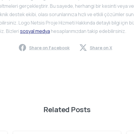
ltmeleri gerçekleştirir. Bu sayede, herhangi bir kesinti veya ver
teknik destek ekibi, olası sorunlarınıza hızlı ve etkili çözümler su
bilirsiniz. Logo Netsis Proje Hizmeti Hakkında detaylı bilgi için bi
iz. Bizleri
sosyal medya
hesaplarımızdan takip edebilirsiniz.
Share on Facebook
Share on X
Related Posts