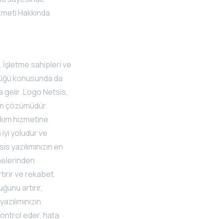
izmeti Hakkında
. İşletme sahipleri ve
ünlüğü konusunda da
 gelir. Logo Netsis,
lım çözümüdür.
bakım hizmetine
 iyi yoludur ve
is yazılımınızın en
melerinden
artırır ve rekabet
ğunu artırır,
yazılımınızın
kontrol eder, hata