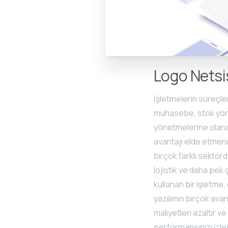
Logo Netsi
İşletmelerin süreçler
muhasebe, stok yönet
yönetmelerine olana
avantajı elde etmeni
birçok farklı sektör
lojistik ve daha pek 
kullanan bir işletme,
yazılımın birçok avan
maliyetleri azaltır ve
performansınızı izley