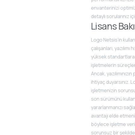
envanterinizi optimi
detaylı sorularınız içi
Lisans Bak
Logo Netsis’in kullan
çalışanları, yazılımı
yüksek standartlara 
işletmelerin süreçle
Ancak, yazılımınızın
ihtiyaç duyarsınız. L
işletmenizin sorunsuz
son sürümünü kullanm
yararlanmanızı sağlar.
avantajı elde etmeniz
böylece işletme veri
sorunsuz bir şekilde 