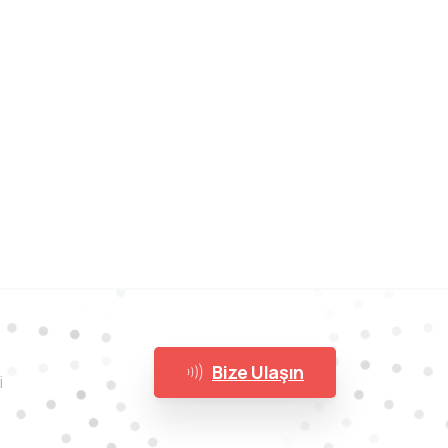
Bize Ulaşın
i