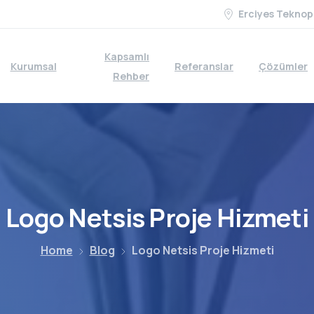
Erciyes Teknop
Kapsamlı
Kurumsal
Referanslar
Çözümler
Rehber
Logo
Netsis
Proje
Hizmeti
Home
Blog
Logo Netsis Proje Hizmeti