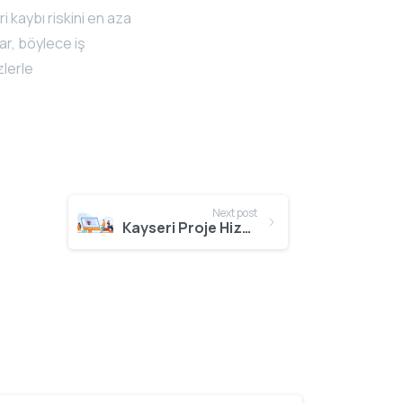
i kaybı riskini en aza
nar, böylece iş
zlerle
Next post
Kayseri Proje Hizmeti Fiyatları