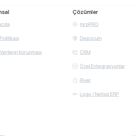
msal
Çözümler
ızda
mrpPRO
 Politikası
Depocum
 Verilerin Korunması
CRM
Özel Entegrasyonlar
River
Logo / Netsis ERP