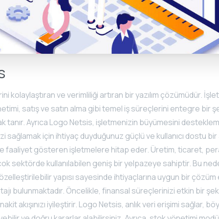
s
ini kolaylaştıran ve verimliliği artıran bir yazılım çözümüdür. İşle
imi, satış ve satın alma gibi temel iş süreçlerini entegre bir ş
k tanır. Ayrıca Logo Netsis, işletmenizin büyümesini destekle
zi sağlamak için ihtiyaç duyduğunuz güçlü ve kullanıcı dostu bir 
de faaliyet gösteren işletmelere hitap eder. Üretim, ticaret, p
çok sektörde kullanılabilen geniş bir yelpazeye sahiptir. Bu ned
 özelleştirilebilir yapısı sayesinde ihtiyaçlarına uygun bir çözüm
tajı bulunmaktadır. Öncelikle, finansal süreçlerinizi etkin bir ş
 nakit akışınızı iyileştirir. Logo Netsis, anlık veri erişimi sağlar, b
ebilir ve doğru kararlar alabilirsiniz. Ayrıca, stok yönetimi mo