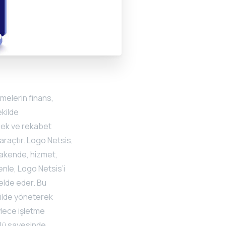
tmelerin finans,
ekilde
mek ve rekabet
araçtır. Logo Netsis,
erakende, hizmet,
enle, Logo Netsis’i
 elde eder. Bu
ekilde yöneterek
öylece işletme
dülü sayesinde