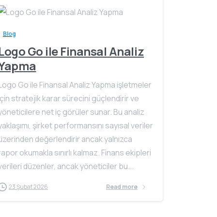
Blog
Logo Go ile Finansal Analiz
Yapma
Logo Go ile Finansal Analiz Yapma işletmeler
için stratejik karar sürecini güçlendirir ve
yöneticilere net iç görüler sunar. Bu analiz
yaklaşımı, şirket performansını sayısal veriler
üzerinden değerlendirir ancak yalnızca
rapor okumakla sınırlı kalmaz. Finans ekipleri
verileri düzenler, ancak yöneticiler bu...
23 Şubat 2026
Read more