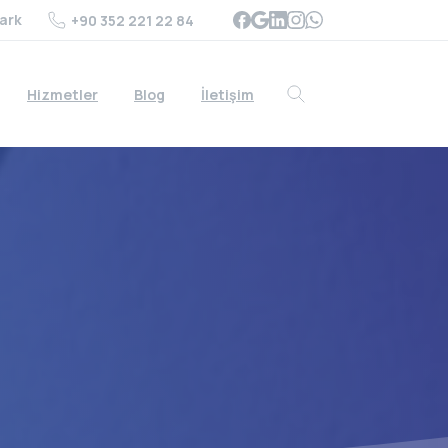
ark
+90 352 221 22 84
Hizmetler
Blog
İletişim
Search