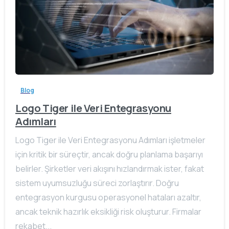
Blog
Logo Tiger ile Veri Entegrasyonu
Adımları
Logo Tiger ile Veri Entegrasyonu Adımları işletmeler
için kritik bir süreçtir, ancak doğru planlama başarıyı
belirler. Şirketler veri akışını hızlandırmak ister, fakat
sistem uyumsuzluğu süreci zorlaştırır. Doğru
entegrasyon kurgusu operasyonel hataları azaltır,
ancak teknik hazırlık eksikliği risk oluşturur. Firmalar
rekabet...