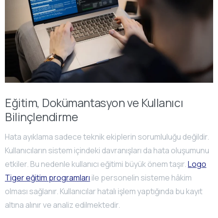
Eğitim, Dokümantasyon ve Kullanıcı
Bilinçlendirme
Hata ayıklama sadece teknik ekiplerin sorumluluğu değildir.
Kullanıcıların sistem içindeki davranışları da hata oluşumunu
etkiler. Bu nedenle kullanıcı eğitimi büyük önem taşır.
Logo
Tiger eğitim programları
ile personelin sisteme hâkim
olması sağlanır. Kullanıcılar hatalı işlem yaptığında bu kayıt
altına alınır ve analiz edilmektedir.