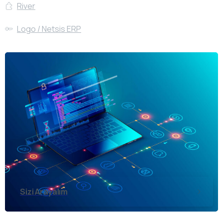
River
Logo / Netsis ERP
Sizi Arayalım