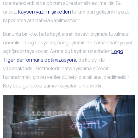
üzerindeki etkisi ve çözüm süresi analiz edilmelidir. Bu
analiz,
Kayseri yazılım şirketleri
tarafından geliştirilmiş özel
raporlama araçlarıyla yapılmaktadır.
Bununla birlikte, hata kayıtlarının detaylı biçimde tutulması
önemlidir. Log dosyaları, hangi işlemin ne zaman hataya yol
açtığını ortaya koyar. Ayrıca bu kayıtlar üzerinden
Logo
Tiger performans optimizasyonu
da kolaylıkla
yapılmaktadır. İşletmelerin hata ayıklama sürecini
hızlandırmak için bu veriler düzenli olarak analiz edilmelidir.
Böylece gereksiz zaman kayıpları önlenebilir.