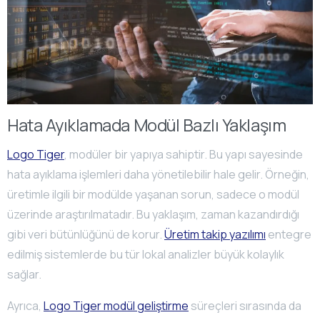
Hata Ayıklamada Modül Bazlı Yaklaşım
Logo Tiger
, modüler bir yapıya sahiptir. Bu yapı sayesinde
hata ayıklama işlemleri daha yönetilebilir hale gelir. Örneğin,
üretimle ilgili bir modülde yaşanan sorun, sadece o modül
üzerinde araştırılmatadır. Bu yaklaşım, zaman kazandırdığı
gibi veri bütünlüğünü de korur.
Üretim takip yazılımı
entegre
edilmiş sistemlerde bu tür lokal analizler büyük kolaylık
sağlar.
Ayrıca,
Logo Tiger modül geliştirme
süreçleri sırasında da