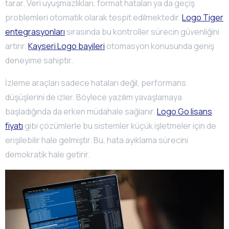
tarar. Veri uyuşmazlıkları, format hataları ya da geçiş
problemleri otomatik olarak tespit edilmektedir.
Logo Tiger
entegrasyonları
sırasında bu kontroller sürecin güvenliğini
artırır.
Kayseri Logo bayileri
otomasyon konusunda geniş
deneyime sahiptir.
İzleme araçları sadece hataları değil, performans
düşüşlerini de izler. Böylece yazılım yavaşlamaya
başladığında da erken müdahale sağlanır.
Logo Go lisans
fiyatı
gibi çözümlerle bu sistemler küçük işletmeler için de
erişilebilir hale gelmiştir. Bu, hata ayıklama sürecini
demokratik hale getirir.