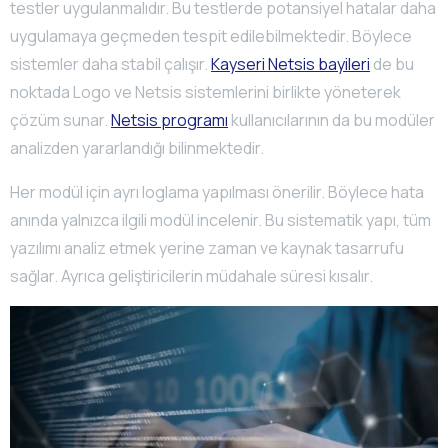
testler uygulanmalıdır. Bu testlerde potansiyel hatalar daha
uygulamaya geçmeden tespit edilebilmektedir. Böylece
sistemler daha stabil çalışır.
Kayseri Netsis bayileri
de bu
noktada Logo ve Netsis sistemlerini birlikte yöneterek
çözüm sunar.
Netsis programı
kullanıcılarının da bu modüler
analizden yararlandığı bilinmektedir.
Her modül için ayrı loglama yapılması önerilir. Böylece hata
anında yalnızca ilgili modül incelenir. Bu sistematik yapı, tüm
yazılımı analiz etmek yerine zaman ve kaynak tasarrufu
sağlar. Ayrıca geliştiricilerin müdahale süresi kısalır.