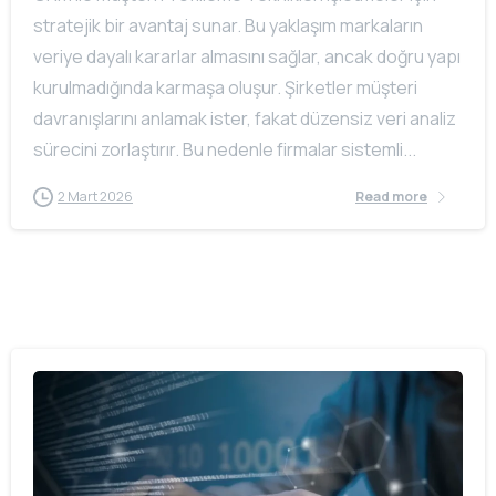
stratejik bir avantaj sunar. Bu yaklaşım markaların
veriye dayalı kararlar almasını sağlar, ancak doğru yapı
kurulmadığında karmaşa oluşur. Şirketler müşteri
davranışlarını anlamak ister, fakat düzensiz veri analiz
sürecini zorlaştırır. Bu nedenle firmalar sistemli...
2 Mart 2026
Read more