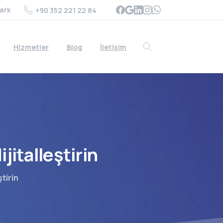
ark
+90 352 221 22 84
Hizmetler
Blog
İletişim
Search
ijitalleştirin
ştirin