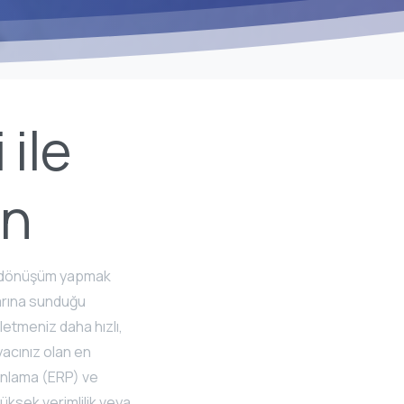
 ile
in
tal dönüşüm yapmak
larına sunduğu
letmeniz daha hızlı,
yacınız olan en
lanlama (ERP) ve
üksek verimlilik veya