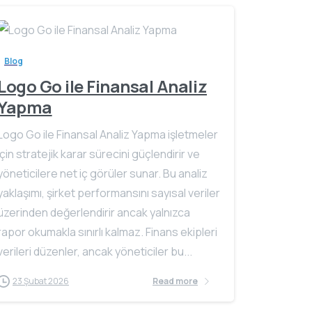
Blog
Logo Go ile Finansal Analiz
Yapma
Logo Go ile Finansal Analiz Yapma işletmeler
için stratejik karar sürecini güçlendirir ve
yöneticilere net iç görüler sunar. Bu analiz
yaklaşımı, şirket performansını sayısal veriler
üzerinden değerlendirir ancak yalnızca
rapor okumakla sınırlı kalmaz. Finans ekipleri
verileri düzenler, ancak yöneticiler bu...
23 Şubat 2026
Read more