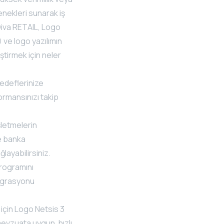
enekleri sunarak iş
Diva RETAIL, Logo
ve logo yazılımın
ştirmek için neler
hedeflerinize
ormansınızı takip
şletmelerin
le banka
layabilirsiniz.
programını
tegrasyonu
için Logo Netsis 3
mevzuata uygun, hızlı