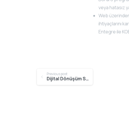
veya hatasız ya
Web üzerinden 
ihtiyaçlarını 
Entegre ile KOB
Continue
Previous post
Dijital Dönüşüm Süreçleri
Reading