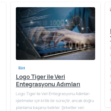
Blog
Logo Tiger ile Veri
Entegrasyonu Adımları
Logo Tiger ile Veri Entegrasyonu Adımları
işletmeler için kritik bir süreçtir, ancak doğru
planlama başarıyı belirler. Şirketler veri