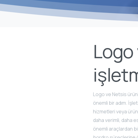
Logo 
işletm
Logo ve Netsis ürünl
önemli bir adım. İşl
hizmetleri veya ürünl
daha verimli, daha es
önemli araçlardan bi
bordro süreçlerine ö