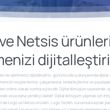
ve Netsis ürünleri
enizi dijitalleştir
eri ile işletmenizi dijitalleştirin, günümüzde iş dünyasında diji
etmenizin müşterilerine, çalışanlarına, tedarikçilerine ve paydaş
eri online olarak sunma sürecidir. Dijital dönüşüm sayesinde, iş
nek veya daha yenilikçi olabilir. Dijital dönüşüm yapmak için ihti
ri de Logo ve Netsis ürünleri. Logo Yazılım, kurumsal kaynak p
zel olarak tasarlanan Logo Netsis çözümleriyle işletmenizde y