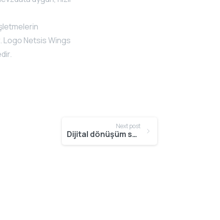
şletmelerin
r. Logo Netsis Wings
dir.
Next post
Dijital dönüşüm süreçlerinde Emar Proje Yazılım desteği