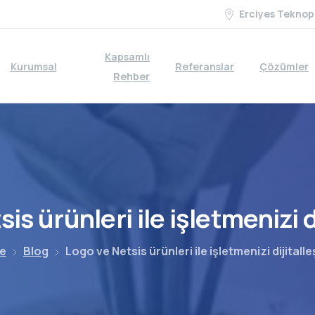
Erciyes Teknop
Kapsamlı
Kurumsal
Referanslar
Çözümler
Rehber
sis
ürünleri
ile
işletmenizi
d
e
Blog
Logo ve Netsis ürünleri ile işletmenizi dijitalle