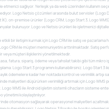
de etmenizi sağlıyor. Yerleşik ya da web üzerinden kullanım seç
 ediyor. Logo Netsis çözümleri arasında bulut servisler (Logo 
ut İK), on-premise ürünler (Logo CRM, Logo Start 3, Logo WMS) 
lar bulunuyor. Logo ve Netsis ürünleri ile işletmenizi dijitalle
e etkili bir iletişim kurmak için Logo CRM ile satış ve pazarlama 
. Logo CRM ile müşteri memnuniyetini arttırılmaktadır. Satış perf
r veya müşteri ilişkilerini yönetilmektedir.
kasa, fatura, sipariş, ödeme veya tahsilat takibi gibi tüm mikro i
arşılama. Logo Start 3 programını kullanabilirsiniz. Logo Start 3 i
ylık ödemelere kadar her noktada kontrol ve verimlilik artışı sağ
nde maliyetleri düşürürken verimliliği artırmak için Logo WMS 
niz. Logo WMS ile Android işletim sistemli cihazların sisteme en
yönetimi kolaylaştırılıyor.
rinde otomasyon sağlayarak operasyonel maliyetleri azaltmak 
nı kullanabilirsiniz. Logo Netsis 3 Bordro ile bordro işlemleri 