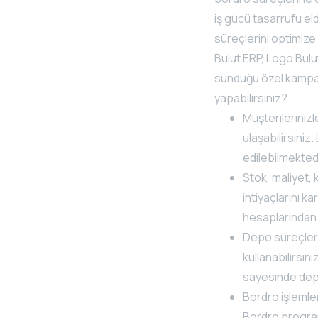
iş gücü tasarrufu el
süreçlerini optimize
Bulut ERP, Logo Bul
sunduğu özel kampanya
yapabilirsiniz?
Müşterilerinizl
ulaşabilirsiniz
edilebilmektedi
Stok, maliyet, 
ihtiyaçlarını k
hesaplarından a
Depo süreçleri
kullanabilirsi
sayesinde depo 
Bordro işlemle
Bordro programı