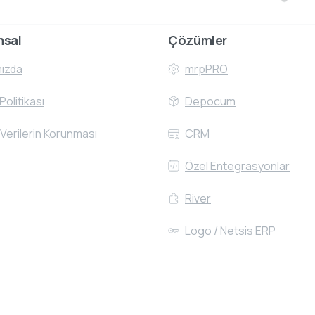
msal
Çözümler
ızda
mrpPRO
 Politikası
Depocum
 Verilerin Korunması
CRM
Özel Entegrasyonlar
River
Logo / Netsis ERP