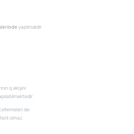
mlerinde
yapılmalıdır.
ın iş akışını
apılabilmektedir.
cellemeleri de
eterli olmaz.