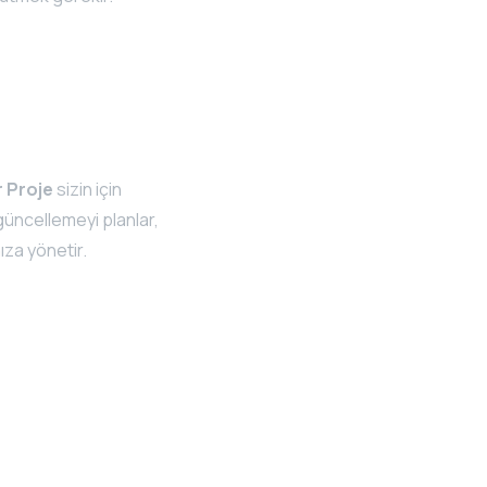
 Proje
sizin için
güncellemeyi planlar,
ıza yönetir.