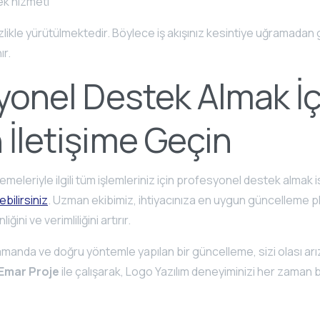
ek hizmeti
izlikle yürütülmektedir. Böylece iş akışınız kesintiye uğramadan 
ır.
yonel Destek Almak İç
İletişime Geçin
meleriyle ilgili tüm işlemleriniz için profesyonel destek almak 
ebilirsiniz
. Uzman ekibimiz, ihtiyacınıza en uygun güncelleme pl
ğini ve verimliliğini artırır.
anda ve doğru yöntemle yapılan bir güncelleme, sizi olası arız
Emar Proje
ile çalışarak, Logo Yazılım deneyiminizi her zaman bi