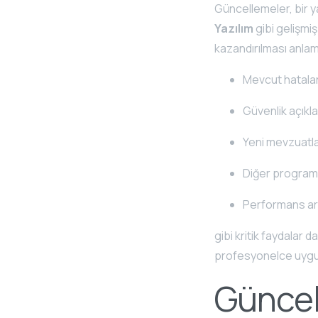
Güncellemeler, bir y
Yazılım
gibi gelişmiş
kazandırılması anla
Mevcut hatalar
Güvenlik açıkla
Yeni mevzuatl
Diğer programl
Performans artı
gibi kritik faydalar
profesyonelce uygul
Güncel