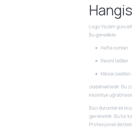
Hangis
Logo Yazılım güncel
Bu genellikle:
Hafta sonları
Resmi tatiller
Mesai saatleri 
olabilmektedir. Bu za
kesintiye uğratmasını
Bazı durumlarda büyü
gerekebilir. Bu tür ka
Profesyonel destek a