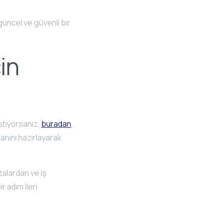
güncel ve güvenli bir
in
istiyorsanız,
buradan
anını hazırlayarak
alardan ve iş
r adım ileri