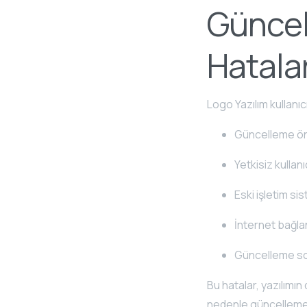
Güncel
Hatala
Logo Yazılım kullanıcı
Güncelleme ön
Yetkisiz kulla
Eski işletim s
İnternet bağla
Güncelleme so
Bu hatalar, yazılımı
nedenle güncelleme i