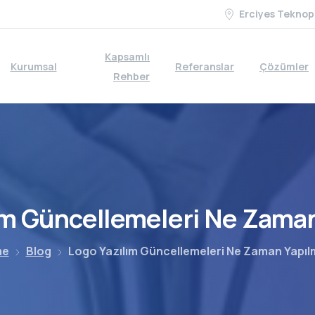
Erciyes Teknop
Kapsamlı
Kurumsal
Referanslar
Çözümler
Rehber
ım
Güncellemeleri
Ne
Zama
me
Blog
Logo Yazılım Güncellemeleri Ne Zaman Yapıl