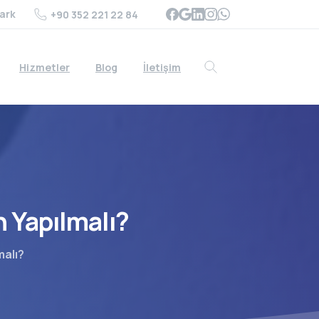
ark
+90 352 221 22 84
Hizmetler
Blog
İletişim
Search
n
Yapılmalı?
malı?