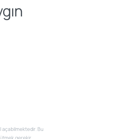
ygın
l açabilmektedir. Bu
rütmek gerekir.