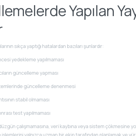
lemelerde Yapılan Ya
r
larının sıkça yaptığı hatalardan bazıları şunlardır:
cesi yedekleme yapılmaması
nıcıların güncelleme yapması
istemlerinde güncelleme denenmesi
ntısının stabil olmaması
nrası test yapılmaması
n düzgün çalışmamasına, veri kaybına veya sistem çökmesine yo
şlemlerini yalnızca uzman bir ekip tarafından planlamak ve yü