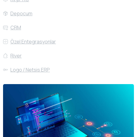
Depocum
CRM
Özel Entegrasyonlar
River
Logo / Netsis ERP