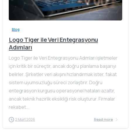
Blog
Logo Tiger ile Veri Entegrasyonu
Adımları
Logo Tiger ile Veri Entegrasyonu Adımları işletmeler
için kritik bir süreçtir, ancak doğru planlama başarıyı
belirler. Şirketler veri akışını hızlandırmak ister, fakat
sistem uyumsuzluğu süreci zorlaştırır. Doğru
entegrasyon kurgusu operasyonel hataları azaltır,
ancak teknik hazırlık eksikliği risk oluşturur. Firmalar
rekabet...
2 Mart 2026
Read more