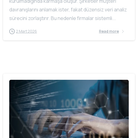
kurulmadığında karmaşa oluşur. Şirketler müşteri
davranışlarını anlamak ister, fakat düzensiz veri analiz
sürecini zorlaştırır. Bu nedenle firmalar sistemli...
2 Mart 2026
Read more