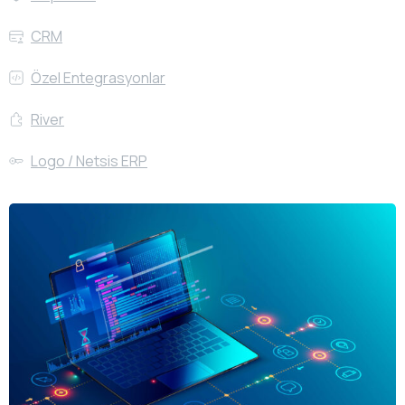
CRM
Özel Entegrasyonlar
River
Logo / Netsis ERP