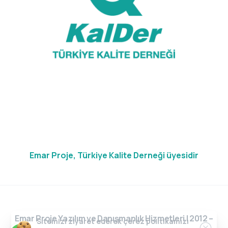
Emar Proje, Türkiye Kalite Derneği üyesidir
Emar Proje Yazılım ve Danışmanlık Hizmetleri | 2012 –
Sitemizi ziyaret ederek çerez politikamızı
Clos