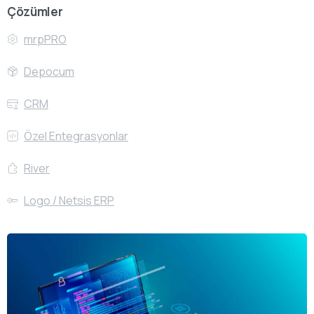
Çözümler
mrpPRO
Depocum
CRM
Özel Entegrasyonlar
River
Logo / Netsis ERP