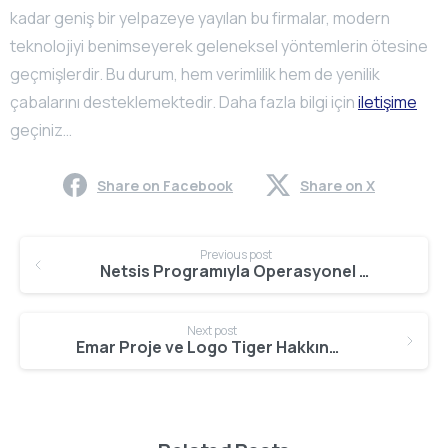
kadar geniş bir yelpazeye yayılan bu firmalar, modern
teknolojiyi benimseyerek geleneksel yöntemlerin ötesine
geçmişlerdir. Bu durum, hem verimlilik hem de yenilik
çabalarını desteklemektedir. Daha fazla bilgi için
iletişime
geçiniz…
Share on Facebook
Share on X
Continue
Previous post
Reading
Netsis Programıyla Operasyonel Verimliliği Artırmanın İpuçları
Next post
Emar Proje ve Logo Tiger Hakkında Merak Edilenler