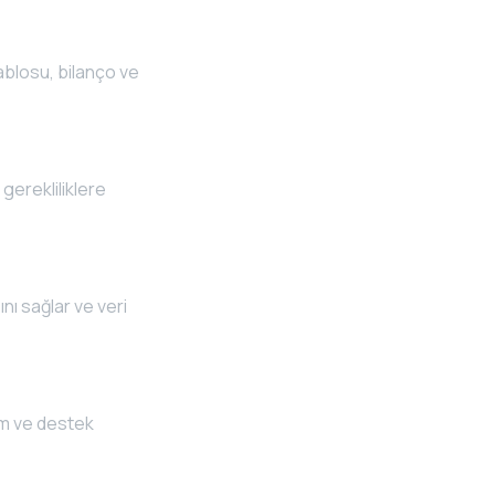
ablosu, bilanço ve
gerekliliklere
nı sağlar ve veri
im ve destek