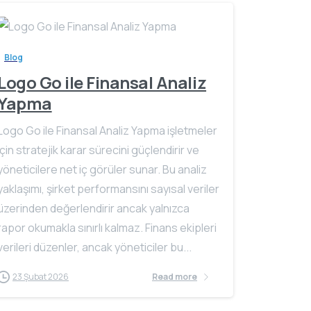
Blog
Logo Go ile Finansal Analiz
Yapma
Logo Go ile Finansal Analiz Yapma işletmeler
için stratejik karar sürecini güçlendirir ve
yöneticilere net iç görüler sunar. Bu analiz
yaklaşımı, şirket performansını sayısal veriler
üzerinden değerlendirir ancak yalnızca
rapor okumakla sınırlı kalmaz. Finans ekipleri
verileri düzenler, ancak yöneticiler bu...
23 Şubat 2026
Read more