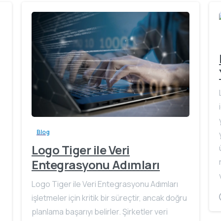
Blog
Logo Tiger ile Veri
Entegrasyonu Adımları
Logo Tiger ile Veri Entegrasyonu Adımları
işletmeler için kritik bir süreçtir, ancak doğru
planlama başarıyı belirler. Şirketler veri