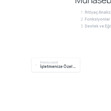
İhtiyaç Analiz
Fonksiyonlar 
Destek ve Eği
Continue
Previous post
İşletmenize Özel ERP Çözümleri
Reading