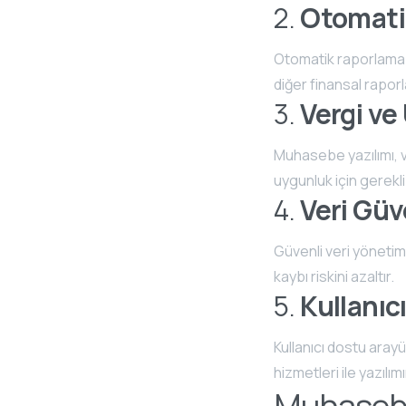
2.
Otomati
Otomatik raporlama ö
diğer finansal raporl
3.
Vergi ve
Muhasebe yazılımı, v
uygunluk için gerekli
4.
Veri Güv
Güvenli veri yönetimi
kaybı riskini azaltır.
5.
Kullanıc
Kullanıcı dostu aray
hizmetleri ile yazılım
Muhasebe 