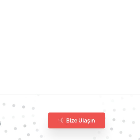
Bize Ulaşın
i