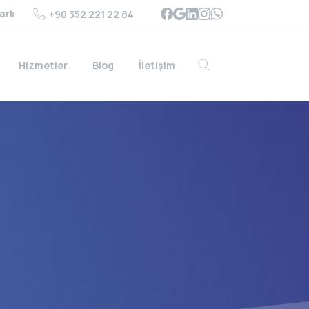
ark
+90 352 221 22 84
Hizmetler
Blog
İletişim
Search