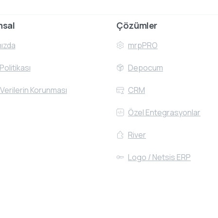
msal
Çözümler
ızda
mrpPRO
 Politikası
Depocum
 Verilerin Korunması
CRM
Özel Entegrasyonlar
River
Logo / Netsis ERP