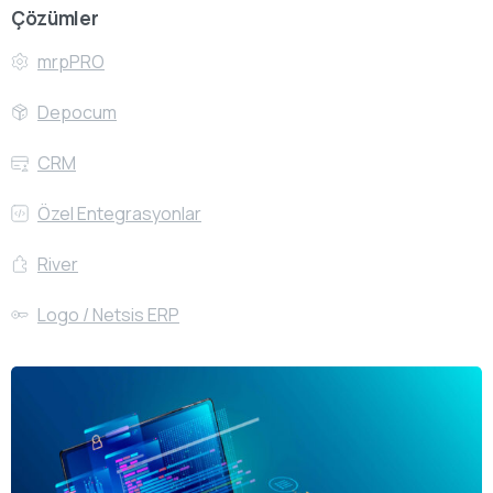
Çözümler
mrpPRO
Depocum
CRM
Özel Entegrasyonlar
River
Logo / Netsis ERP