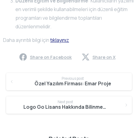
Düzenli Eğitim ve Bilgilendirme
: Kullanıcıların yazılımı
en verimli şekilde kullanabilmeleri için düzenli eğitim
programları ve bilgilendirme toplantıları
düzenlenmelidir.
Daha ayrıntılı bilgi için
tıklayınız
Share on Facebook
Share on X
Continue
Previous post
Reading
Özel Yazılım Firması: Emar Proje
Next post
Logo Go Lisans Hakkında Bilinmesi Gerekenler