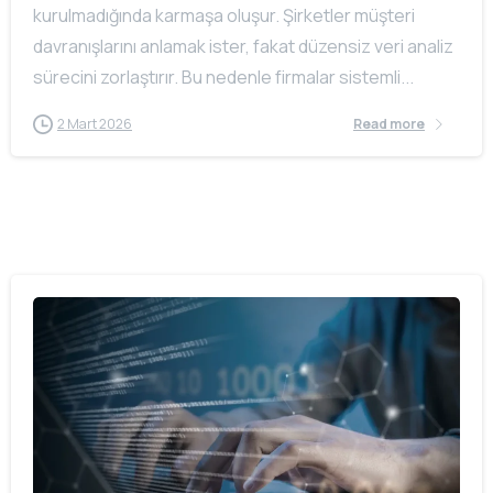
kurulmadığında karmaşa oluşur. Şirketler müşteri
davranışlarını anlamak ister, fakat düzensiz veri analiz
sürecini zorlaştırır. Bu nedenle firmalar sistemli...
2 Mart 2026
Read more