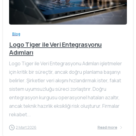
Blog
Logo Tiger ile Veri Entegrasyonu
Adımları
Logo Tiger ile Veri Entegrasyonu Adımları işletmeler
için kritik bir süreçtir, ancak doğru planlama başarıyı
belirler. Şirketler veri akışını hızlandırmak ister, fakat
sistem uyumsuzluğu süreci zorlaştırır. Doğru
entegrasyon kurgusu operasyonel hataları azaltır,
ancak teknik hazırlık eksikliği risk oluşturur. Firmalar
rekabet...
2 Mart 2026
Read more