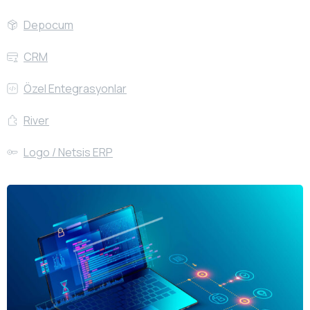
Depocum
CRM
Özel Entegrasyonlar
River
Logo / Netsis ERP