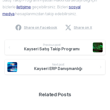
Satış Takip Programı Fiyatları Hakkında detaylı bilgi için
bizlerle
iletişime
geçebilirsiniz. Bizleri
sosyal
medya
hesaplarımızdan takip edebilirsiniz.
Share on Facebook
Share on X
Continue
Previous post
Reading
Kayseri Satış Takip Programı
Next post
Kayseri ERP Danışmanlığı
Related Posts