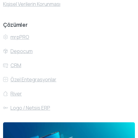
Kişisel Verilerin Korunması
Çözümler
mrpPRO
Depocum
CRM
Özel Entegrasyonlar
River
Logo / Netsis ERP