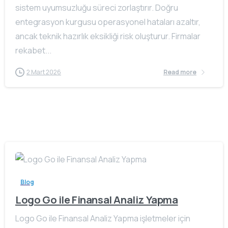
sistem uyumsuzluğu süreci zorlaştırır. Doğru
entegrasyon kurgusu operasyonel hataları azaltır,
ancak teknik hazırlık eksikliği risk oluşturur. Firmalar
rekabet...
2 Mart 2026
Read more
Blog
Logo Go ile Finansal Analiz Yapma
Logo Go ile Finansal Analiz Yapma işletmeler için