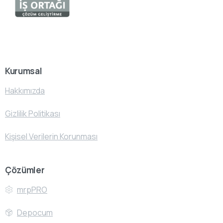
Kurumsal
Hakkımızda
Gizlilik Politikası
Kişisel Verilerin Korunması
Çözümler
mrpPRO
Depocum