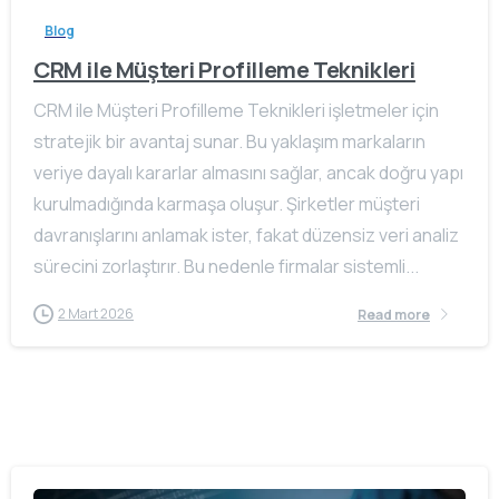
Blog
CRM ile Müşteri Profilleme Teknikleri
CRM ile Müşteri Profilleme Teknikleri işletmeler için
stratejik bir avantaj sunar. Bu yaklaşım markaların
veriye dayalı kararlar almasını sağlar, ancak doğru yapı
kurulmadığında karmaşa oluşur. Şirketler müşteri
davranışlarını anlamak ister, fakat düzensiz veri analiz
sürecini zorlaştırır. Bu nedenle firmalar sistemli...
2 Mart 2026
Read more