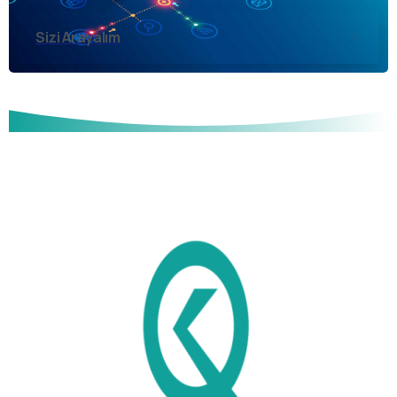
Sizi Arayalım