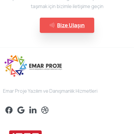
taşımak için bizimle iletişime geçin
Bize Ulaşın
Emar Proje Yazılım ve Danışmanlık Hizmetleri