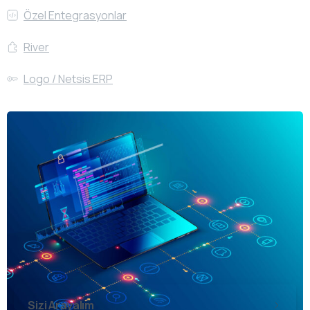
Özel Entegrasyonlar
River
Logo / Netsis ERP
Sizi Arayalım