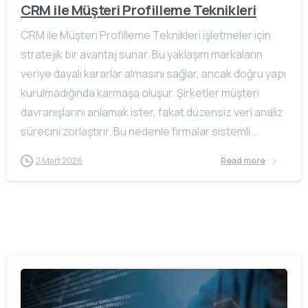
CRM ile Müşteri Profilleme Teknikleri
CRM ile Müşteri Profilleme Teknikleri işletmeler için
stratejik bir avantaj sunar. Bu yaklaşım markaların
veriye dayalı kararlar almasını sağlar, ancak doğru yapı
kurulmadığında karmaşa oluşur. Şirketler müşteri
davranışlarını anlamak ister, fakat düzensiz veri analiz
sürecini zorlaştırır. Bu nedenle firmalar sistemli...
2 Mart 2026
Read more