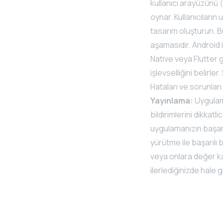
kullanıcı arayüzünü (
oynar. Kullanıcıların
tasarım oluşturun. Bu,
aşamasıdır. Android iç
Native veya Flutter
işlevselliğini belirler.
Hataları ve sorunları
Yayınlama:
Uygulama
bildirimlerini dikkatl
uygulamanızın başarı
yürütme ile başarılı b
veya onlara değer k
ilerlediğinizde hale g