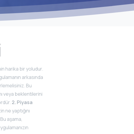
i
in harika bir yoludur.
ygulamanın arkasında
rlemelisiniz. Bu
nı veya beklentilerini
ördür.
2. Piyasa
in ne yaptığını
. Bu aşama,
ygulamanızın