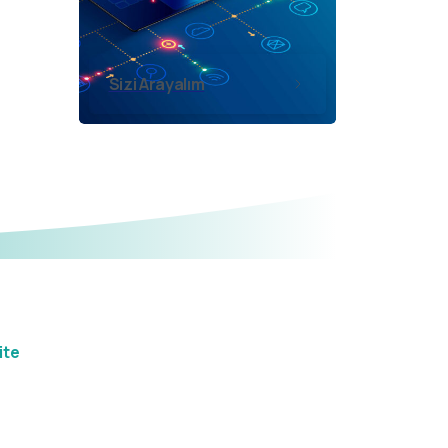
Sizi Arayalım
ite