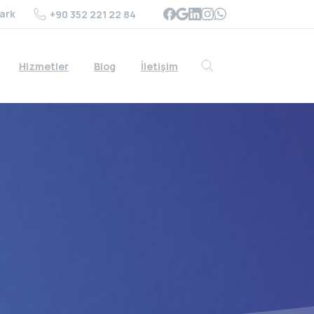
ark
+90 352 221 22 84
Hizmetler
Blog
İletişim
Search