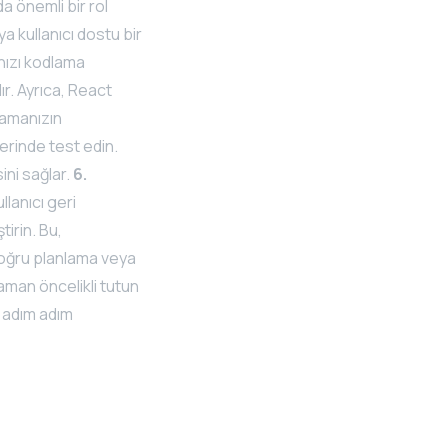
a önemli bir rol
a kullanıcı dostu bir
ızı kodlama
lır. Ayrıca, React
lamanızın
erinde test edin.
ini sağlar.
6.
lanıcı geri
tirin. Bu,
doğru planlama veya
 zaman öncelikli tutun
 adım adım