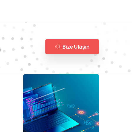
Bize Ulaşın
i