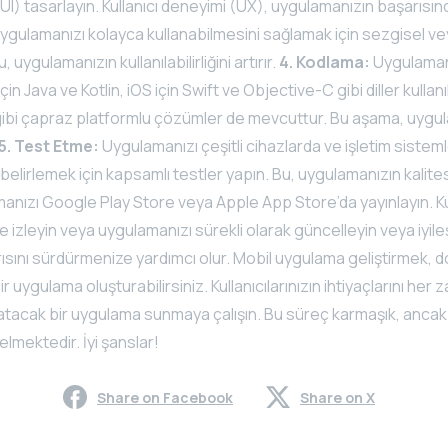
UI) tasarlayın. Kullanıcı deneyimi (UX), uygulamanızın başarısınd
 uygulamanızı kolayca kullanabilmesini sağlamak için sezgisel vey
 uygulamanızın kullanılabilirliğini artırır.
4. Kodlama:
Uygulaman
in Java ve Kotlin, iOS için Swift ve Objective-C gibi diller kullanı
 gibi çapraz platformlu çözümler de mevcuttur. Bu aşama, uygu
5. Test Etme:
Uygulamanızı çeşitli cihazlarda ve işletim sisteml
 belirlemek için kapsamlı testler yapın. Bu, uygulamanızın kalites
nızı Google Play Store veya Apple App Store’da yayınlayın. Kul
ice izleyin veya uygulamanızı sürekli olarak güncelleyin veya iyileş
sını sürdürmenize yardımcı olur. Mobil uygulama geliştirmek, 
ir uygulama oluşturabilirsiniz. Kullanıcılarınızın ihtiyaçlarını her
atacak bir uygulama sunmaya çalışın. Bu süreç karmaşık, ancak
elmektedir. İyi şanslar!
Share on Facebook
Share on X