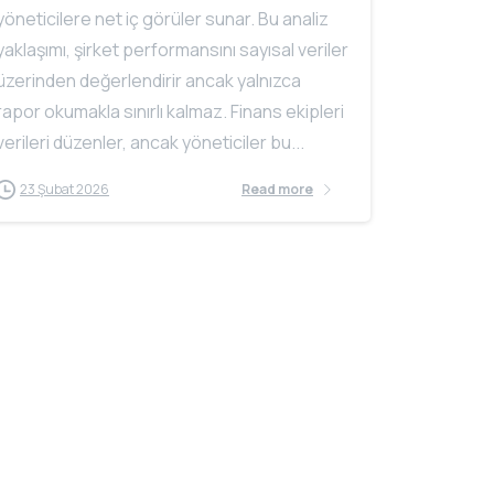
yöneticilere net iç görüler sunar. Bu analiz
yaklaşımı, şirket performansını sayısal veriler
üzerinden değerlendirir ancak yalnızca
rapor okumakla sınırlı kalmaz. Finans ekipleri
verileri düzenler, ancak yöneticiler bu...
23 Şubat 2026
Read more