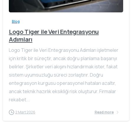
Blog
Logo Tiger ile Veri Entegrasyonu
Adımları
Logo Tiger ile Veri Entegrasyonu Adımları işletmeler
için kritik bir süreçtir, ancak doğru planlama başarıyı
belirler. Şirketler veri akışını hızlandırmak ister, fakat
sistem uyumsuzluğu süreci zorlaştırır. Doğru
entegrasyon kurgusu operasyonel hataları azaltır,
ancak teknik hazırlık eksikliği risk oluşturur. Firmalar
rekabet...
2 Mart 2026
Read more