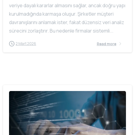
veriye dayalı kararlar almasını sağlar, ancak doğru yapı
kurulmadığında karmaşa oluşur. Şirketler müşteri
davranışlarını anlamak ister, fakat düzensiz veri analiz
sürecini zorlaştırır. Bu nedenle firmalar sistemli...
2 Mart 2026
Read more