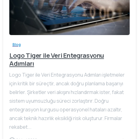
Blog
Logo Tiger ile Veri Entegrasyonu
Adımları
Logo Tiger ile Veri Entegrasyonu Adımları işletmeler
için kritik bir süreçtir, ancak doğru planlama başarıyı
belirler. Şirketler veri akışını hızlandırmak ister, fakat
sistem uyumsuzluğu süreci zorlaştırır. Doğru
entegrasyon kurgusu operasyonel hataları azaltır,
ancak teknik hazırlık eksikliği risk oluşturur. Firmalar
rekabet...