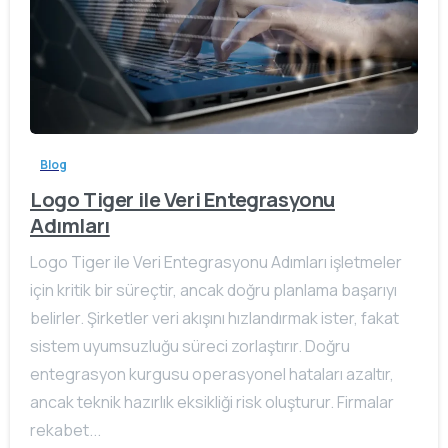
Blog
Logo Tiger ile Veri Entegrasyonu
Adımları
Logo Tiger ile Veri Entegrasyonu Adımları işletmeler
için kritik bir süreçtir, ancak doğru planlama başarıyı
belirler. Şirketler veri akışını hızlandırmak ister, fakat
sistem uyumsuzluğu süreci zorlaştırır. Doğru
entegrasyon kurgusu operasyonel hataları azaltır,
ancak teknik hazırlık eksikliği risk oluşturur. Firmalar
rekabet...