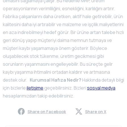
olmasını sağlamaya çalışır. Bu nedenle MRP, üretim
operasyonlarının verimliliğini, esnekliğini, karlılığını artırır.
Fabrika çalışanlarını daha üretken, aktif hale getirebilir, ürün
kalitesini daha iyi artırabilir ve malzeme ve işçilik maliyetlerini
en aza indirebilmeyi hedef görür. Bir ürüne artan talebe hızlı
geri dönüş yapıp müşteriyi daima memnun tutmaya ve
müşteri kaybı yaşamamaya önem gösterir. Böylece
oluşabilecek stok tükenme, üretim gecikmesi gibi
sorunların yaşanmasını engelleyebilir. Bu süreçte gelir
kaybı yaşanma ihtimalini ortadan kaldırır ve artmasına
destek olur.
Kurumsal Hafıza Nedir?
Hakkında detaylı bilgi
için bizlerle
iletişime
geçebilirsiniz. Bizleri
sosyal medya
hesaplarımızdan takip edebilirsiniz.
Share on Facebook
Share on X