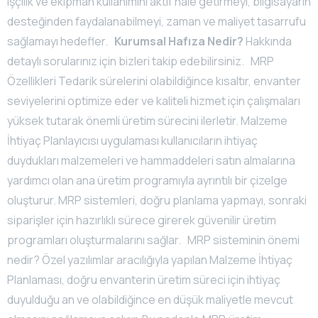
işçilik ve ekipman kullanımını aktif hale getirmeyi, bilgisayarın
desteğinden faydalanabilmeyi, zaman ve maliyet tasarrufu
sağlamayı hedefler.
Kurumsal Hafıza Nedir?
Hakkında
detaylı sorularınız için bizleri takip edebilirsiniz. MRP
Özellikleri Tedarik sürelerini olabildiğince kısaltır, envanter
seviyelerini optimize eder ve kaliteli hizmet için çalışmaları
yüksek tutarak önemli üretim sürecini ilerletir. Malzeme
İhtiyaç Planlayıcısı uygulaması kullanıcıların ihtiyaç
duydukları malzemeleri ve hammaddeleri satın almalarına
yardımcı olan ana üretim programıyla ayrıntılı bir çizelge
oluşturur. MRP sistemleri, doğru planlama yapmayı, sonraki
siparişler için hazırlıklı sürece girerek güvenilir üretim
programları oluşturmalarını sağlar. MRP sisteminin önemi
nedir? Özel yazılımlar aracılığıyla yapılan Malzeme İhtiyaç
Planlaması, doğru envanterin üretim süreci için ihtiyaç
duyulduğu an ve olabildiğince en düşük maliyetle mevcut