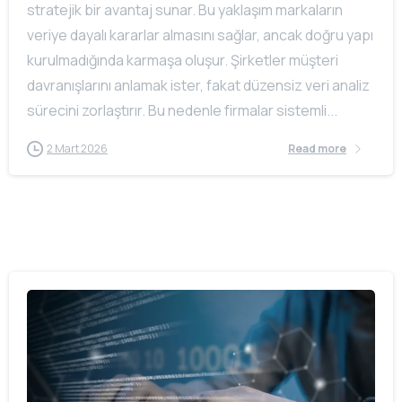
stratejik bir avantaj sunar. Bu yaklaşım markaların
veriye dayalı kararlar almasını sağlar, ancak doğru yapı
kurulmadığında karmaşa oluşur. Şirketler müşteri
davranışlarını anlamak ister, fakat düzensiz veri analiz
sürecini zorlaştırır. Bu nedenle firmalar sistemli...
2 Mart 2026
Read more